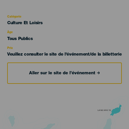
Catégorie
Categoría
Culture Et Loisirs
del
evento
Âge
Edad
Tous Publics
Recomendada
Prix
Veuillez consulter le site de l'événement/de la billetterie
Aller sur le site de l’événement
LANZAROTE