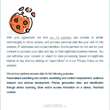
With your agreement, we and
our 14 partners
use cookies or similar
technologies to store, access, and process personal data like your visit on this
website, IP addresses and cookie identifiers. Some partners do not ask for your
consent to process your data and rely on their legitimate business interest. You
LANZAROTE
can withdraw your consent or object to data processing based on legitimate
Up&Down - Jazz & World
interest at any time by clicking on “Learn More” or in our Privacy Policy on this
Music Festival. Lanzarote
website.
We and our partners process data for the following purposes:
Imagen
Personalised advertising and content, advertising and content measurement, audience
Listado
research and services development
, Precise geolocation data, and identification
through device scanning
, Store and/or access information on a device
, Technical
cookies
Learn More →