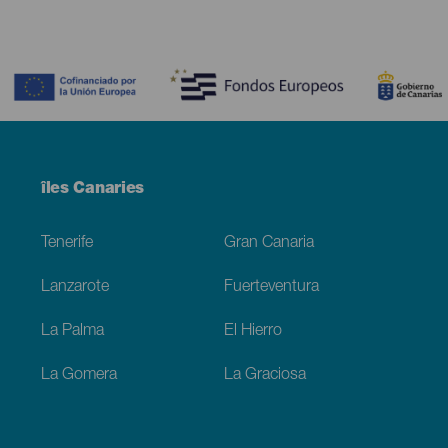
Contenido
Menú
îles Canaries
Footer
Tenerife
Gran Canaria
Lanzarote
Fuerteventura
La Palma
El Hierro
La Gomera
La Graciosa