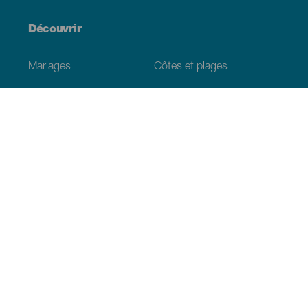
Découvrir
Mariages
Côtes et plages
Croisières
Culture
Gastronomie
Tourisme actif
Tous les articles
Informations pratiques
Agenda
Climat
Venir aux Canaries
Restaurants