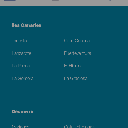
Menú
îles Canaries
Footer
Tenerife
Gran Canaria
Lanzarote
Fuerteventura
La Palma
El Hierro
La Gomera
La Graciosa
Découvrir
Mariages
Côtes et plages