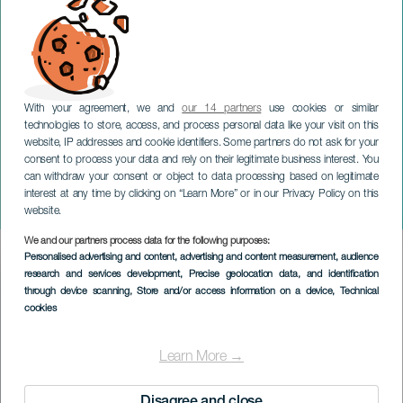
With your agreement, we and
our 14 partners
use cookies or similar
technologies to store, access, and process personal data like your visit on this
website, IP addresses and cookie identifiers. Some partners do not ask for your
consent to process your data and rely on their legitimate business interest. You
LANZAROTE
can withdraw your consent or object to data processing based on legitimate
Trío Guiguan & Markus
interest at any time by clicking on “Learn More” or in our Privacy Policy on this
Stockhausen
website.
We and our partners process data for the following purposes:
Imagen
Personalised advertising and content, advertising and content measurement, audience
Listado
research and services development
, Precise geolocation data, and identification
through device scanning
, Store and/or access information on a device
, Technical
cookies
Learn More →