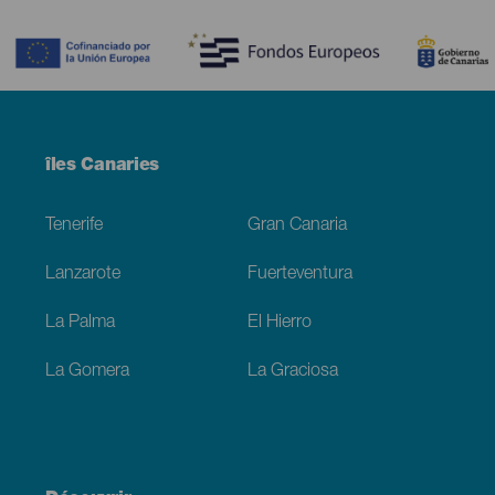
Contenido
Menú
îles Canaries
Footer
Tenerife
Gran Canaria
Lanzarote
Fuerteventura
La Palma
El Hierro
La Gomera
La Graciosa