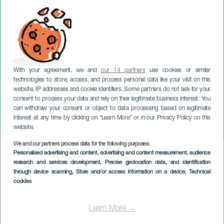
With your agreement, we and
our 14 partners
use cookies or similar
technologies to store, access, and process personal data like your visit on this
website, IP addresses and cookie identifiers. Some partners do not ask for your
consent to process your data and rely on their legitimate business interest. You
LANZAROTE
can withdraw your consent or object to data processing based on legitimate
Tenique Cultural: Cinéma
interest at any time by clicking on “Learn More” or in our Privacy Policy on this
familial en plein air
website.
We and our partners process data for the following purposes:
Imagen
Personalised advertising and content, advertising and content measurement, audience
Listado
research and services development
, Precise geolocation data, and identification
through device scanning
, Store and/or access information on a device
, Technical
cookies
Learn More →