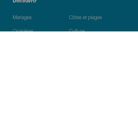
Découvrir
Mariages
Côtes et plages
Croisières
Culture
Gastronomie
Tourisme actif
Tous les articles
Informations pratiques
Agenda
Climat
Venir aux Canaries
Restaurants