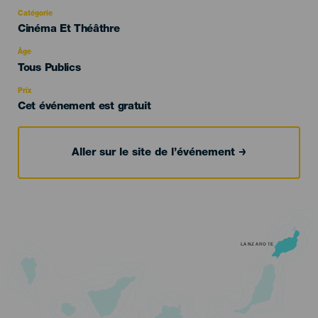
Catégorie
Categoría
Cinéma Et Théâthre
del
evento
Âge
Edad
Tous Publics
Recomendada
Prix
Cet événement est gratuit
Aller sur le site de l’événement
LANZAROTE