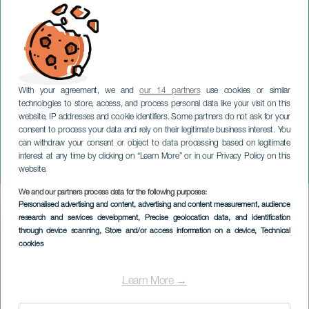
With your agreement, we and
our 14 partners
use cookies or similar
technologies to store, access, and process personal data like your visit on this
website, IP addresses and cookie identifiers. Some partners do not ask for your
consent to process your data and rely on their legitimate business interest. You
can withdraw your consent or object to data processing based on legitimate
LANZAROTE
interest at any time by clicking on “Learn More” or in our Privacy Policy on this
Série théâtrale The Rift
website.
We and our partners process data for the following purposes:
Imagen
Personalised advertising and content, advertising and content measurement, audience
Listado
research and services development
, Precise geolocation data, and identification
through device scanning
, Store and/or access information on a device
, Technical
cookies
Learn More →