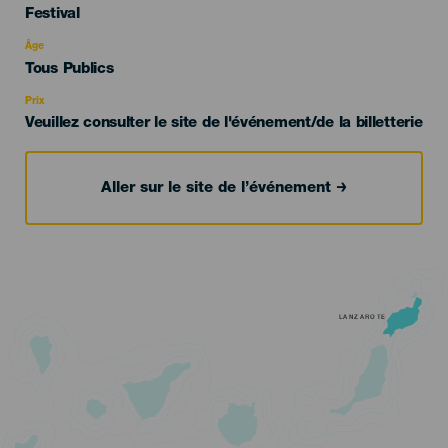
Categoría
Festival
del
evento
Âge
Edad
Tous Publics
Recomendada
Prix
Veuillez consulter le site de l'événement/de la billetterie
Aller sur le site de l’événement
LANZAROTE