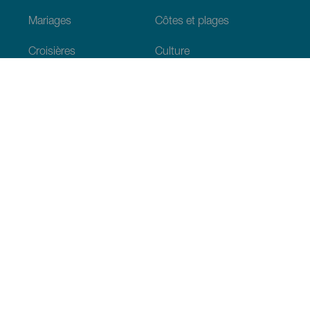
Mariages
Côtes et plages
Croisières
Culture
Gastronomie
Tourisme actif
Tous les articles
Informations pratiques
Agenda
Climat
Venir aux Canaries
Restaurants
Hébergements
L’archipel