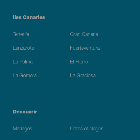
Menú
îles Canaries
Footer
Tenerife
Gran Canaria
Lanzarote
Fuerteventura
La Palma
El Hierro
La Gomera
La Graciosa
Découvrir
Mariages
Côtes et plages