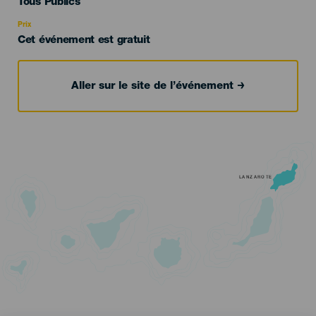
Edad
Tous Publics
Recomendada
Prix
Cet événement est gratuit
Aller sur le site de l’événement
LANZAROTE