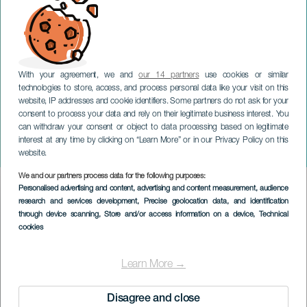
With your agreement, we and
our 14 partners
use cookies or similar
technologies to store, access, and process personal data like your visit on this
website, IP addresses and cookie identifiers. Some partners do not ask for your
consent to process your data and rely on their legitimate business interest. You
can withdraw your consent or object to data processing based on legitimate
LANZAROTE
interest at any time by clicking on “Learn More” or in our Privacy Policy on this
Pieds nus dans le parc
website.
We and our partners process data for the following purposes:
Imagen
Personalised advertising and content, advertising and content measurement, audience
Listado
research and services development
, Precise geolocation data, and identification
through device scanning
, Store and/or access information on a device
, Technical
cookies
Learn More →
Disagree and close