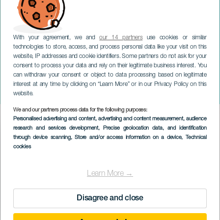
With your agreement, we and
our 14 partners
use cookies or similar
technologies to store, access, and process personal data like your visit on this
website, IP addresses and cookie identifiers. Some partners do not ask for your
consent to process your data and rely on their legitimate business interest. You
LANZAROTE
can withdraw your consent or object to data processing based on legitimate
Millán Salcedo:
interest at any time by clicking on “Learn More” or in our Privacy Policy on this
Preguntamelón
website.
We and our partners process data for the following purposes:
Imagen
Personalised advertising and content, advertising and content measurement, audience
Listado
research and services development
, Precise geolocation data, and identification
through device scanning
, Store and/or access information on a device
, Technical
cookies
Learn More →
Disagree and close