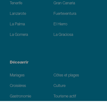
Tenerife
Gran Canaria
Lanzarote
Fuerteventura
La Palma
El Hierro
La Gomera
La Graciosa
Découvrir
Mariages
Côtes et plages
Croisières
Culture
Gastronomie
Tourisme actif