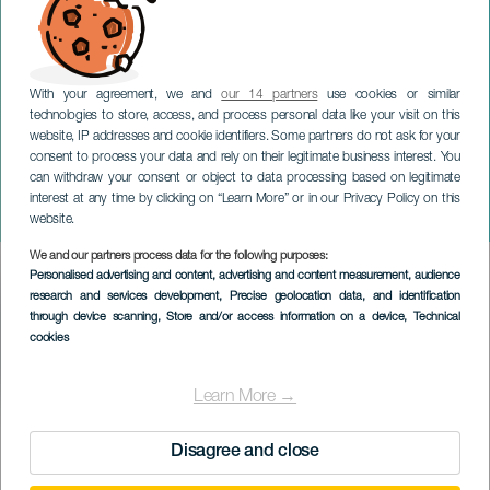
With your agreement, we and
our 14 partners
use cookies or similar
technologies to store, access, and process personal data like your visit on this
website, IP addresses and cookie identifiers. Some partners do not ask for your
consent to process your data and rely on their legitimate business interest. You
LANZAROTE
can withdraw your consent or object to data processing based on legitimate
Le sourire de Darwin avec
interest at any time by clicking on “Learn More” or in our Privacy Policy on this
Isabella Rosellini
website.
We and our partners process data for the following purposes:
Imagen
Personalised advertising and content, advertising and content measurement, audience
Listado
research and services development
, Precise geolocation data, and identification
through device scanning
, Store and/or access information on a device
, Technical
cookies
Learn More →
ÉVÉNEMENT PASSÉ
Disagree and close