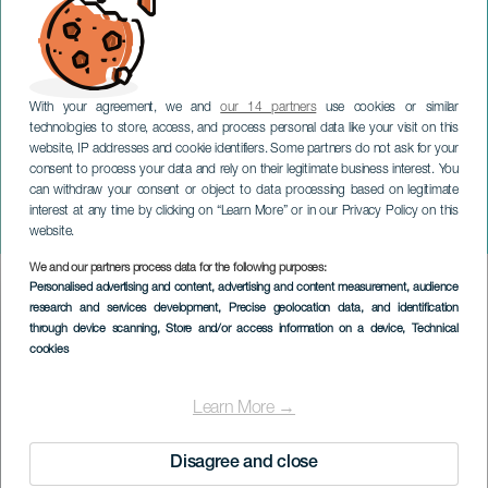
With your agreement, we and
our 14 partners
use cookies or similar
technologies to store, access, and process personal data like your visit on this
website, IP addresses and cookie identifiers. Some partners do not ask for your
consent to process your data and rely on their legitimate business interest. You
LANZAROTE
can withdraw your consent or object to data processing based on legitimate
La régate internationale
interest at any time by clicking on “Learn More” or in our Privacy Policy on this
d'Halloween
website.
We and our partners process data for the following purposes:
Imagen
Personalised advertising and content, advertising and content measurement, audience
Listado
research and services development
, Precise geolocation data, and identification
through device scanning
, Store and/or access information on a device
, Technical
cookies
Learn More →
Disagree and close