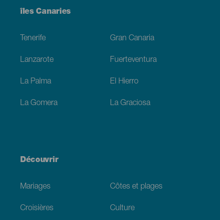
Menú
îles Canaries
Footer
Tenerife
Gran Canaria
Lanzarote
Fuerteventura
La Palma
El Hierro
La Gomera
La Graciosa
Découvrir
Mariages
Côtes et plages
Croisières
Culture