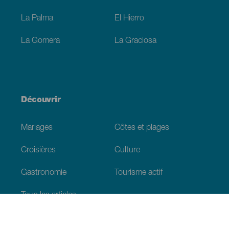
La Palma
El Hierro
La Gomera
La Graciosa
Découvrir
Mariages
Côtes et plages
Croisières
Culture
Gastronomie
Tourisme actif
Tous les articles