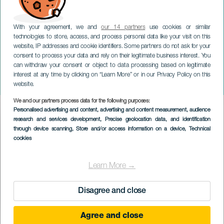
With your agreement, we and
our 14 partners
use cookies or similar
technologies to store, access, and process personal data like your visit on this
website, IP addresses and cookie identifiers. Some partners do not ask for your
consent to process your data and rely on their legitimate business interest. You
can withdraw your consent or object to data processing based on legitimate
LANZAROTE
interest at any time by clicking on “Learn More” or in our Privacy Policy on this
La Chambre
website.
We and our partners process data for the following purposes:
Imagen
Personalised advertising and content, advertising and content measurement, audience
Listado
research and services development
, Precise geolocation data, and identification
through device scanning
, Store and/or access information on a device
, Technical
cookies
Learn More →
Disagree and close
Agree and close
ÉVÉNEMENT PASSÉ