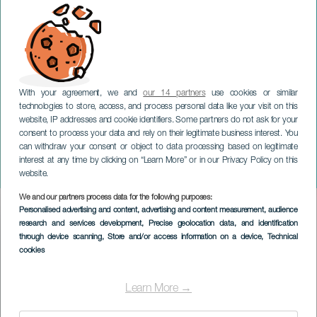
With your agreement, we and
our 14 partners
use cookies or similar
technologies to store, access, and process personal data like your visit on this
website, IP addresses and cookie identifiers. Some partners do not ask for your
consent to process your data and rely on their legitimate business interest. You
can withdraw your consent or object to data processing based on legitimate
LANZAROTE
interest at any time by clicking on “Learn More” or in our Privacy Policy on this
Holi festival
website.
We and our partners process data for the following purposes:
Imagen
Personalised advertising and content, advertising and content measurement, audience
Listado
research and services development
, Precise geolocation data, and identification
through device scanning
, Store and/or access information on a device
, Technical
cookies
Learn More →