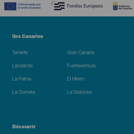
Menú
îles Canaries
Footer
Tenerife
Gran Canaria
Lanzarote
Fuerteventura
La Palma
El Hierro
La Gomera
La Graciosa
Découvrir