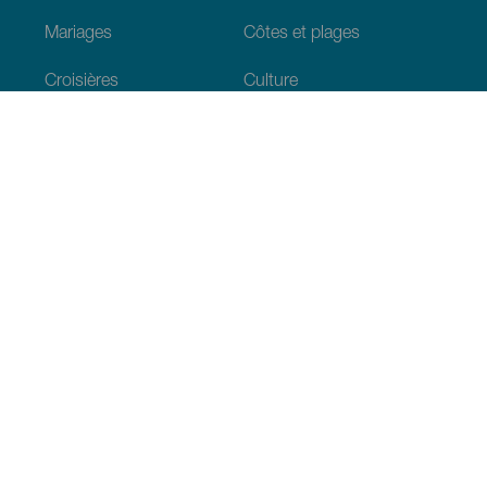
Mariages
Côtes et plages
Croisières
Culture
Gastronomie
Tourisme actif
Tous les articles
Informations pratiques
Agenda
Climat
Venir aux Canaries
Restaurants
Hébergements
L’archipel