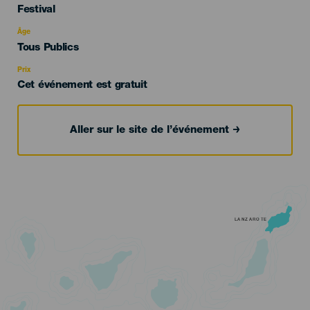
Categoría
Festival
del
evento
Âge
Edad
Tous Publics
Recomendada
Prix
Cet événement est gratuit
Aller sur le site de l’événement
LANZAROTE