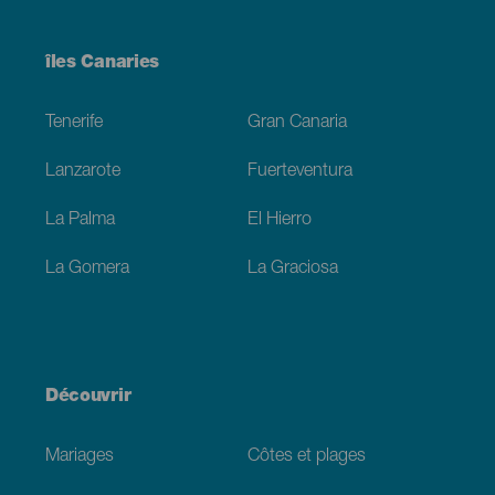
Menú
îles Canaries
Footer
Tenerife
Gran Canaria
Lanzarote
Fuerteventura
La Palma
El Hierro
La Gomera
La Graciosa
Découvrir
Mariages
Côtes et plages