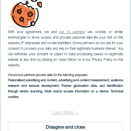
With your agreement, we and
our 14 partners
use cookies or similar
technologies to store, access, and process personal data like your visit on this
website, IP addresses and cookie identifiers. Some partners do not ask for your
consent to process your data and rely on their legitimate business interest. You
LANZAROTE
can withdraw your consent or object to data processing based on legitimate
Festival international de
interest at any time by clicking on “Learn More” or in our Privacy Policy on this
musique des îles Canaries
website.
We and our partners process data for the following purposes:
Imagen
Personalised advertising and content, advertising and content measurement, audience
Listado
research and services development
, Precise geolocation data, and identification
through device scanning
, Store and/or access information on a device
, Technical
cookies
Learn More →
Disagree and close