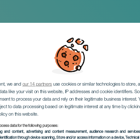
lave
ent, we and
our 14 partners
use cookies or similar technologies to store,
ata like your visit on this website, IP addresses and cookie identifiers. 
onsent to process your data and rely on their legitimate business interest
ject to data processing based on legitimate interest at any time by click
olicy on this website.
ocess data for the following purposes:
ÉVÉNEMENT PASSÉ
ing and content, advertising and content measurement, audience research and service
dentification through device scanning
, Store and/or access information on a device
, Technica