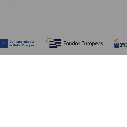
Découvrir
I
Mariages
Côtes et plages
A
Croisières
Culture
Ve