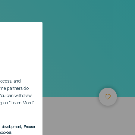
 access, and
Some partners do
. You can withdraw
ing on “Learn More”
s development
, Precise
l cookies