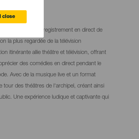
 close
gua accueille l'enregistrement en direct de
on la plus regardée de la télévision
n itinérante allie théâtre et télévision, offrant
'apprécier des comédies en direct pendant le
e. Avec de la musique live et un format
 le tour des théâtres de l'archipel, créant ainsi
ublic. Une expérience ludique et captivante qui