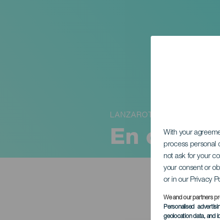
LANZAROTE
En otra c
With your agreem
process personal d
not ask for your c
your consent or ob
or in our Privacy P
We and our partners pr
Personalised advertis
geolocation data, and i