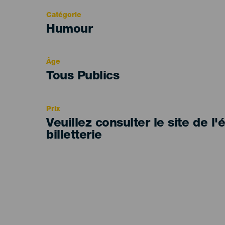
Catégorie
Categoría
Humour
del
evento
Âge
Edad
Tous Publics
Recomendada
Prix
Veuillez consulter le site de l
billetterie