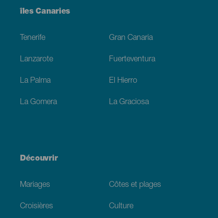
Menú
îles Canaries
Footer
Tenerife
Gran Canaria
Lanzarote
Fuerteventura
La Palma
El Hierro
La Gomera
La Graciosa
Découvrir
Mariages
Côtes et plages
Croisières
Culture