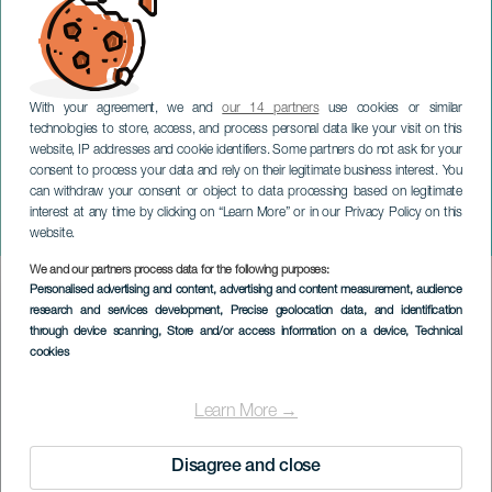
With your agreement, we and
our 14 partners
use cookies or similar
technologies to store, access, and process personal data like your visit on this
website, IP addresses and cookie identifiers. Some partners do not ask for your
consent to process your data and rely on their legitimate business interest. You
can withdraw your consent or object to data processing based on legitimate
LANZAROTE
interest at any time by clicking on “Learn More” or in our Privacy Policy on this
Carnaval de jour
website.
We and our partners process data for the following purposes:
Imagen
Personalised advertising and content, advertising and content measurement, audience
Listado
research and services development
, Precise geolocation data, and identification
through device scanning
, Store and/or access information on a device
, Technical
cookies
Learn More →
Disagree and close