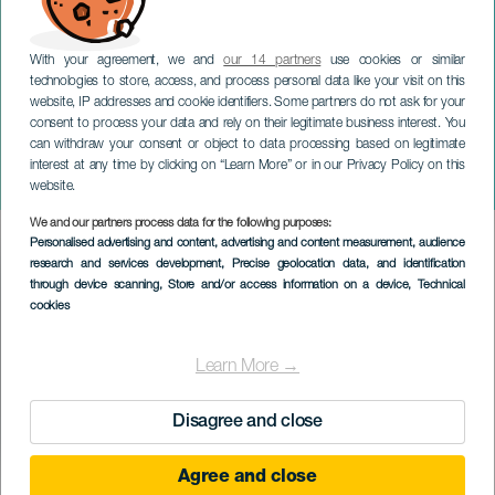
With your agreement, we and
our 14 partners
use cookies or similar
technologies to store, access, and process personal data like your visit on this
website, IP addresses and cookie identifiers. Some partners do not ask for your
consent to process your data and rely on their legitimate business interest. You
LANZAROTE
can withdraw your consent or object to data processing based on legitimate
Abián Díaz : Spectacle
interest at any time by clicking on “Learn More” or in our Privacy Policy on this
pathétique
website.
We and our partners process data for the following purposes:
Imagen
Personalised advertising and content, advertising and content measurement, audience
Listado
research and services development
, Precise geolocation data, and identification
through device scanning
, Store and/or access information on a device
, Technical
cookies
Learn More →
Disagree and close
Agree and close
ÉVÉNEMENT PASSÉ