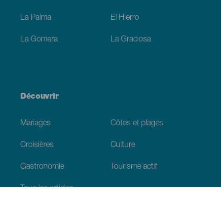
La Palma
El Hierro
La Gomera
La Graciosa
Découvrir
Mariages
Côtes et plages
Croisières
Culture
Gastronomie
Tourisme actif
Tous les articles