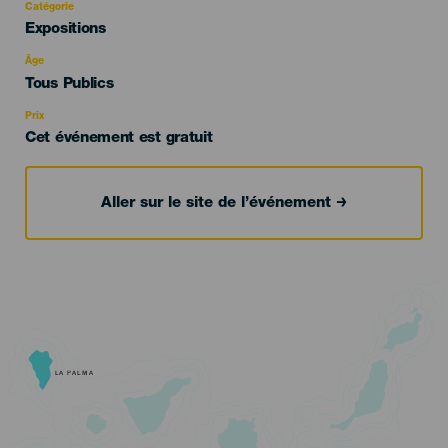
Catégorie
Categoría
Expositions
del
evento
Âge
Edad
Tous Publics
Recomendada
Prix
Cet événement est gratuit
Aller sur le site de l’événement
LA PALMA