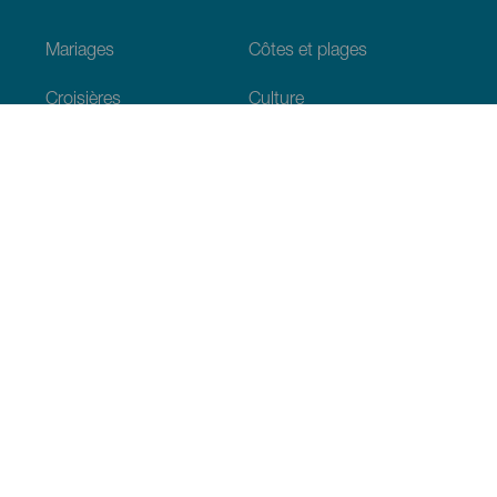
Mariages
Côtes et plages
Croisières
Culture
Gastronomie
Tourisme actif
Tous les articles
Informations pratiques
Agenda
Climat
Venir aux Canaries
Restaurants
Hébergements
L’archipel