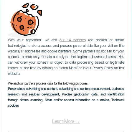
With your agreement, we and
our 14 partners
use cookies or similar
technologies to store, access, and process personal data like your visit on this
LA PALMA
website, IP addresses and cookie identifiers. Some partners do not ask for your
consent to process your data and rely on their legitimate business interest. You
Salon de l'hygiène, de la
can withdraw your consent or object to data processing based on legitimate
cosmétique et de la
interest at any time by clicking on “Learn More” or in our Privacy Policy on this
beauté
website.
We and our partners process data for the following purposes:
Imagen
Personalised advertising and content, advertising and content measurement, audience
Listado
research and services development
, Precise geolocation data, and identification
through device scanning
, Store and/or access information on a device
, Technical
cookies
Learn More →