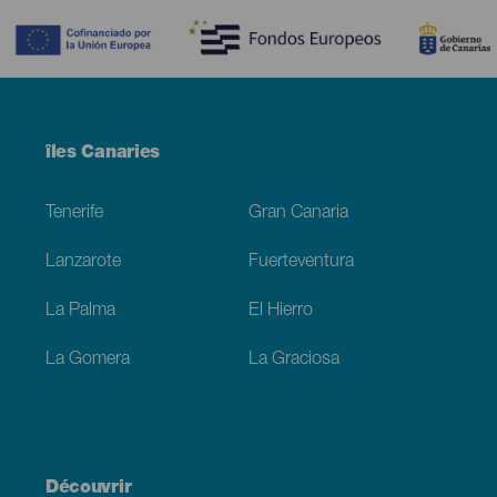
Menú
îles Canaries
Footer
Tenerife
Gran Canaria
Lanzarote
Fuerteventura
La Palma
El Hierro
La Gomera
La Graciosa
Découvrir