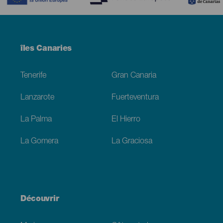
Menú
îles Canaries
Footer
Tenerife
Gran Canaria
Lanzarote
Fuerteventura
La Palma
El Hierro
La Gomera
La Graciosa
Découvrir