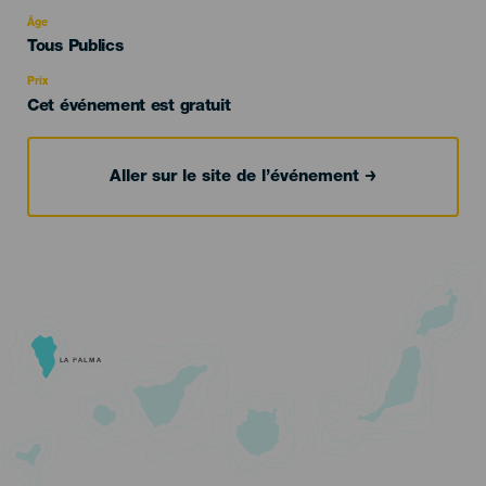
del
evento
Âge
Edad
Tous Publics
Recomendada
Prix
Cet événement est gratuit
Aller sur le site de l’événement
LA PALMA