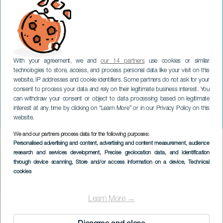
With your agreement, we and
our 14 partners
use cookies or similar
LA PALMA
technologies to store, access, and process personal data like your visit on this
La Zarzuela en el Circo de
website, IP addresses and cookie identifiers. Some partners do not ask for your
consent to process your data and rely on their legitimate business interest. You
Marte - Festival de música
can withdraw your consent or object to data processing based on legitimate
española y zarzuela de La
interest at any time by clicking on “Learn More” or in our Privacy Policy on this
Palma
website.
We and our partners process data for the following purposes:
Imagen
Personalised advertising and content, advertising and content measurement, audience
Listado
research and services development
, Precise geolocation data, and identification
through device scanning
, Store and/or access information on a device
, Technical
cookies
Learn More →
ÉVÉNEMENT PASSÉ