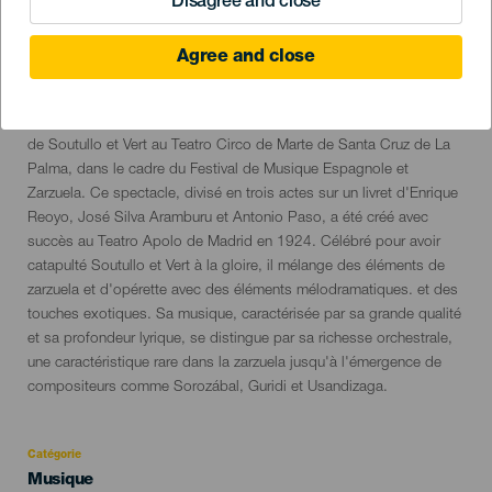
Disagree and close
Agree and close
31 July 2024
Localidad
Santa Cruz de La Palma
Descripción
La Zarzuela en el Circo de Marte présente "La Leyenda del Beso"
del
de Soutullo et Vert au Teatro Circo de Marte de Santa Cruz de La
evento
Palma, dans le cadre du Festival de Musique Espagnole et
Zarzuela. Ce spectacle, divisé en trois actes sur un livret d'Enrique
Reoyo, José Silva Aramburu et Antonio Paso, a été créé avec
succès au Teatro Apolo de Madrid en 1924. Célébré pour avoir
catapulté Soutullo et Vert à la gloire, il mélange des éléments de
zarzuela et d'opérette avec des éléments mélodramatiques. et des
touches exotiques. Sa musique, caractérisée par sa grande qualité
et sa profondeur lyrique, se distingue par sa richesse orchestrale,
une caractéristique rare dans la zarzuela jusqu'à l'émergence de
compositeurs comme Sorozábal, Guridi et Usandizaga.
Catégorie
Categoría
Musique