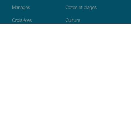
Mariages
Côtes et plages
Croisières
Culture
Gastronomie
Tourisme actif
Tous les articles
Informations pratiques
Agenda
Climat
Venir aux Canaries
Restaurants
Hébergements
L’archipel