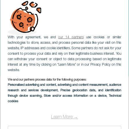
With your agreement, we and
our 14 partners
use cookies or similar
LA PALMA
technologies to store, access, and process personal data like your visit on this
Alto For Two y Dainius
website, IP addresses and cookie identifiers. Some partners do not ask for your
consent to process your data and rely on their legitimate business interest. You
Pulauskas Group - Festival
can withdraw your consent or object to data processing based on legitimate
Internacional Canarias
interest at any time by clicking on “Learn More” or in our Privacy Policy on this
Jazz y Más
website.
We and our partners process data for the following purposes:
Imagen
Personalised advertising and content, advertising and content measurement, audience
Listado
research and services development
, Precise geolocation data, and identification
through device scanning
, Store and/or access information on a device
, Technical
cookies
Learn More →