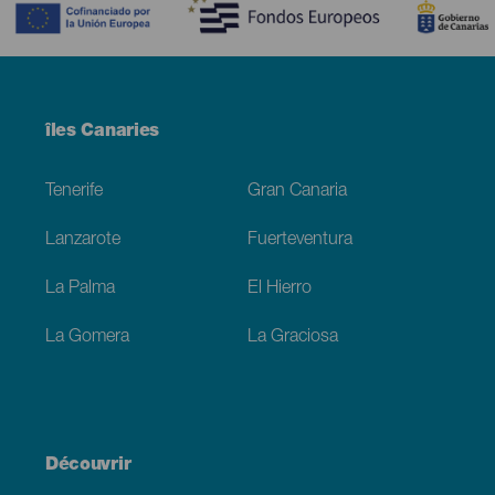
Menú
îles Canaries
Footer
Tenerife
Gran Canaria
Lanzarote
Fuerteventura
La Palma
El Hierro
La Gomera
La Graciosa
Découvrir