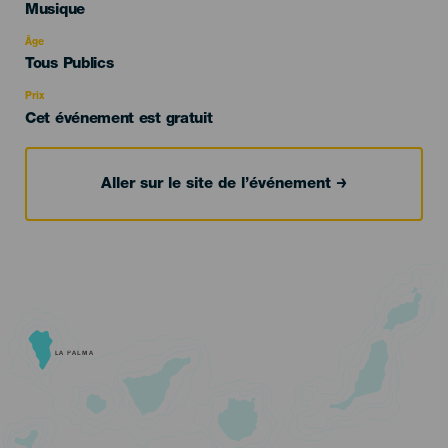
Categoría
Musique
del
evento
Âge
Edad
Tous Publics
Recomendada
Prix
Cet événement est gratuit
Aller sur le site de l’événement
LA PALMA