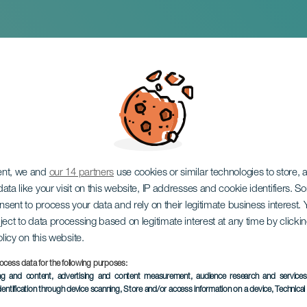
hons contre le can
ent, we and
our 14 partners
use cookies or similar technologies to store,
ata like your visit on this website, IP addresses and cookie identifiers. 
onsent to process your data and rely on their legitimate business interest
ject to data processing based on legitimate interest at any time by click
olicy on this website.
ocess data for the following purposes:
ÉVÉNEMENT PASSÉ
ing and content, advertising and content measurement, audience research and service
dentification through device scanning
, Store and/or access information on a device
, Technica