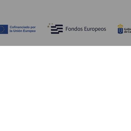
Découvrir
I
Mariages
Côtes et plages
A
Croisières
Culture
Ve
Gastronomie
Tourisme actif
H
Tous les articles