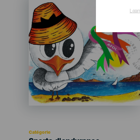
Listado
Lear
Catégorie