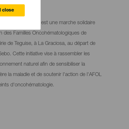
 close
Cancer AFOL 2025 est une marche solidaire
ion des Familles Oncohématologiques de
irie de Teguise, à La Graciosa, au départ de
ebo. Cette initiative vise à rassembler les
onnement naturel afin de sensibiliser la
ère la maladie et de soutenir l'action de l'AFOL
teints d'oncohématologie.