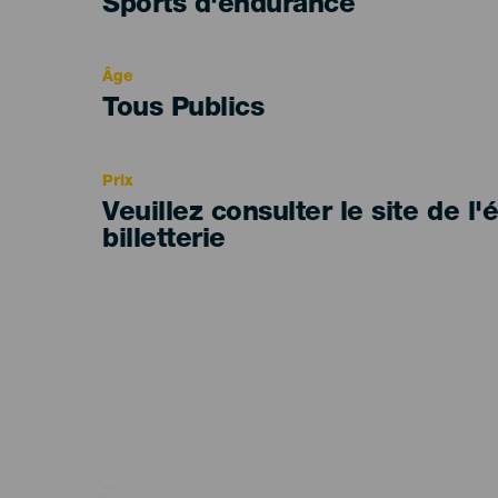
Categoría
Sports d'endurance
del
evento
Âge
Edad
Tous Publics
Recomendada
Prix
Veuillez consulter le site de l
billetterie