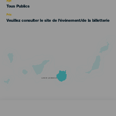
evento
Âge
Edad
Tous Publics
Recomendada
Prix
Veuillez consulter le site de l'événement/de la billetterie
GRAN CANARIA