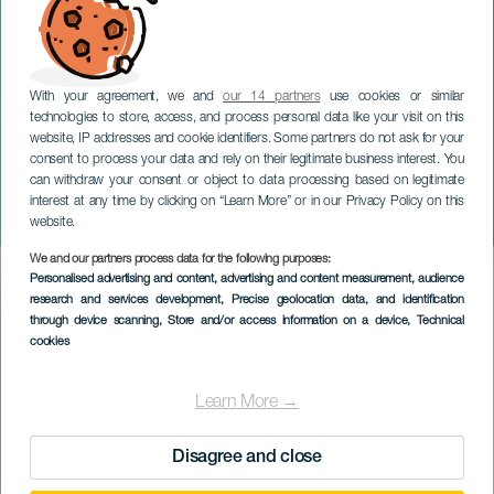
With your agreement, we and
our 14 partners
use cookies or similar
technologies to store, access, and process personal data like your visit on this
website, IP addresses and cookie identifiers. Some partners do not ask for your
consent to process your data and rely on their legitimate business interest. You
GRAN CANARIA
can withdraw your consent or object to data processing based on legitimate
Yeray Rodríguez: Punto y
interest at any time by clicking on “Learn More” or in our Privacy Policy on this
seguido
website.
We and our partners process data for the following purposes:
Imagen
Personalised advertising and content, advertising and content measurement, audience
Listado
research and services development
, Precise geolocation data, and identification
through device scanning
, Store and/or access information on a device
, Technical
cookies
Learn More →
Disagree and close