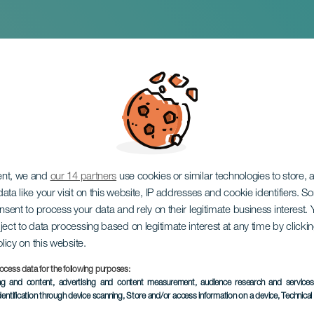
ta: Une mère digne 
ent, we and
our 14 partners
use cookies or similar technologies to store,
ata like your visit on this website, IP addresses and cookie identifiers. 
onsent to process your data and rely on their legitimate business interest
ject to data processing based on legitimate interest at any time by click
olicy on this website.
ocess data for the following purposes:
ÉVÉNEMENT PASSÉ
ing and content, advertising and content measurement, audience research and service
dentification through device scanning
, Store and/or access information on a device
, Technica