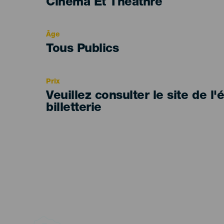
Categoría
Cinéma Et Théâthre
del
evento
Âge
Edad
Tous Publics
Recomendada
Prix
Veuillez consulter le site de l
billetterie