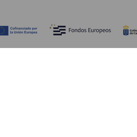
Découvrir
I
Mariages
Côtes et plages
A
Croisières
Culture
Ve
Gastronomie
Tourisme actif
H
Tous les articles