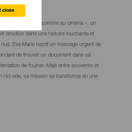
 close
résente « Une mère comme au cinéma », un
et émotion dans une histoire touchante et
a nuit, Eva María reçoit un message urgent de
emandant de trouver un document dans sa
tentation de fouiner. Mais entre souvenirs et
 nid vide, sa mission se transforme en une