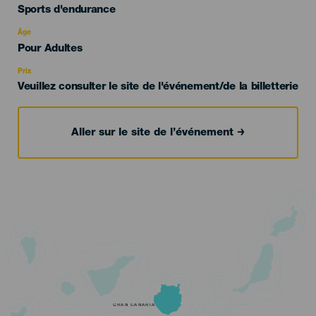
Categoría
Sports d'endurance
del
evento
Âge
Edad
Pour Adultes
Recomendada
Prix
Veuillez consulter le site de l'événement/de la billetterie
Aller sur le site de l’événement
GRAN CANARIA