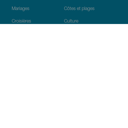
Mariages
Côtes et plages
Croisières
Culture
Gastronomie
Tourisme actif
Tous les articles
Informations pratiques
Agenda
Climat
Venir aux Canaries
Restaurants
Hébergements
L’archipel