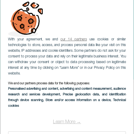
With your agreement, we and
our 14 partners
use cookies or similar
technologies to store, access, and process personal data like your visit on this
website, IP addresses and cookie identifiers. Some partners do not ask for your
consent to process your data and rely on their legitimate business interest. You
GRAN CANARIA
can withdraw your consent or object to data processing based on legitimate
Sentier Peak Challenge
interest at any time by clicking on “Learn More” or in our Privacy Policy on this
Aguas de Teror
website.
We and our partners process data for the following purposes:
Imagen
Personalised advertising and content, advertising and content measurement, audience
Listado
research and services development
, Precise geolocation data, and identification
through device scanning
, Store and/or access information on a device
, Technical
cookies
Learn More →