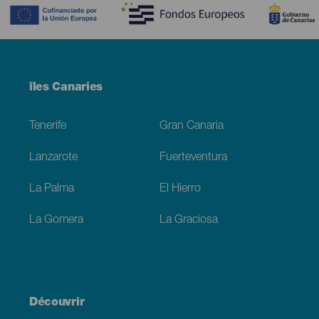
Menú
îles Canaries
Footer
Tenerife
Gran Canaria
Lanzarote
Fuerteventura
La Palma
El Hierro
La Gomera
La Graciosa
Découvrir