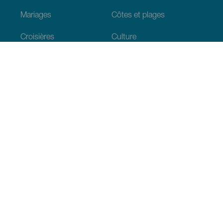
Mariages
Côtes et plages
Croisières
Culture
Gastronomie
Tourisme actif
Tous les articles
Informations pratiques
Agenda
Climat
Venir aux Canaries
Restaurants
Hébergements
L’archipel