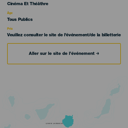
Categoría
Cinéma Et Théâthre
del
evento
Âge
Edad
Tous Publics
Recomendada
Prix
Veuillez consulter le site de l'événement/de la billetterie
Aller sur le site de l’événement
GRAN CANARIA