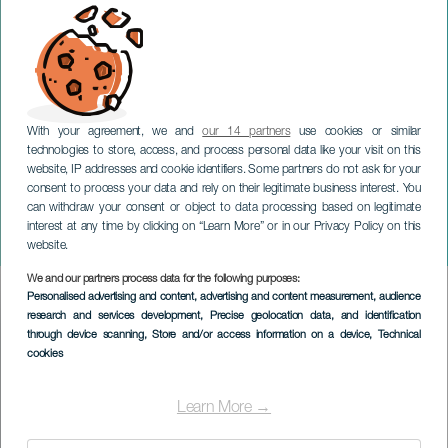
With your agreement, we and
our 14 partners
use cookies or similar
technologies to store, access, and process personal data like your visit on this
website, IP addresses and cookie identifiers. Some partners do not ask for your
consent to process your data and rely on their legitimate business interest. You
GRAN CANARIA
can withdraw your consent or object to data processing based on legitimate
Se ha improvisado un
interest at any time by clicking on “Learn More” or in our Privacy Policy on this
crimen
website.
We and our partners process data for the following purposes:
Imagen
Personalised advertising and content, advertising and content measurement, audience
Listado
research and services development
, Precise geolocation data, and identification
through device scanning
, Store and/or access information on a device
, Technical
cookies
Learn More →