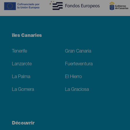
Menú
îles Canaries
Footer
Tenerife
Gran Canaria
Lanzarote
Fuerteventura
La Palma
El Hierro
La Gomera
La Graciosa
Découvrir