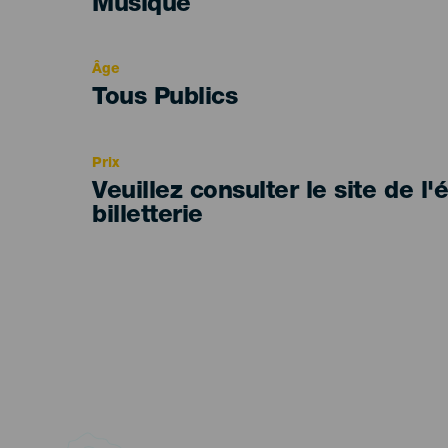
Categoría
Musique
del
evento
Âge
Edad
Tous Publics
Recomendada
Prix
Veuillez consulter le site de l
billetterie