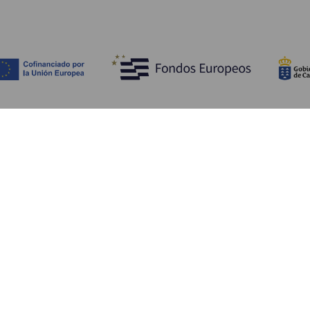
Découvrir
I
Mariages
Côtes et plages
A
Croisières
Culture
Ve
Gastronomie
Tourisme actif
H
Tous les articles