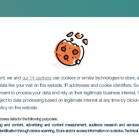
arine
ent, we and
our 14 partners
use cookies or similar technologies to store,
ata like your visit on this website, IP addresses and cookie identifiers. 
onsent to process your data and rely on their legitimate business interest
ject to data processing based on legitimate interest at any time by click
olicy on this website.
ocess data for the following purposes:
ÉVÉNEMENT PASSÉ
ing and content, advertising and content measurement, audience research and service
dentification through device scanning
, Store and/or access information on a device
, Technica