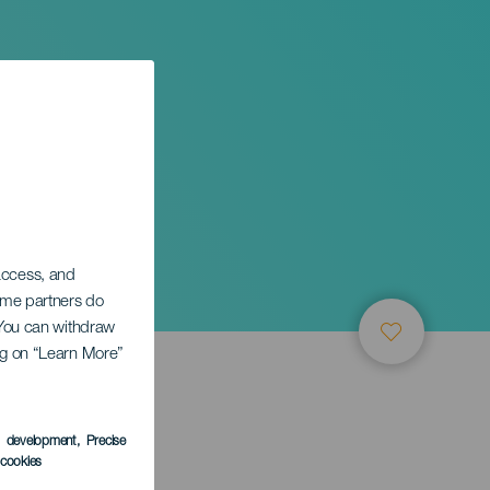
 access, and
Some partners do
. You can withdraw
ing on “Learn More”
s development
, Precise
l cookies