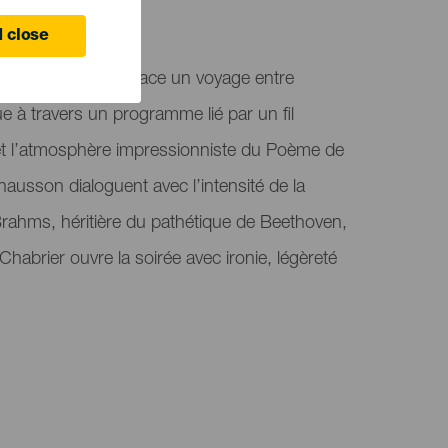
 Canaria
 close
s, « Sea Poetry » trace un voyage entre
ue à travers un programme lié par un fil
 et l’atmosphère impressionniste du Poème de
hausson dialoguent avec l’intensité de la
ahms, héritière du pathétique de Beethoven,
habrier ouvre la soirée avec ironie, légèreté