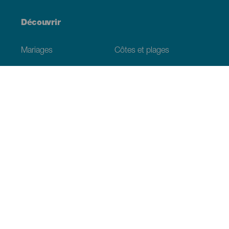
Découvrir
Mariages
Côtes et plages
Croisières
Culture
Gastronomie
Tourisme actif
Tous les articles
Informations pratiques
Agenda
Climat
Venir aux Canaries
Restaurants