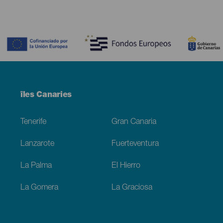
Contenido
Menú
îles Canaries
Footer
Tenerife
Gran Canaria
Lanzarote
Fuerteventura
La Palma
El Hierro
La Gomera
La Graciosa