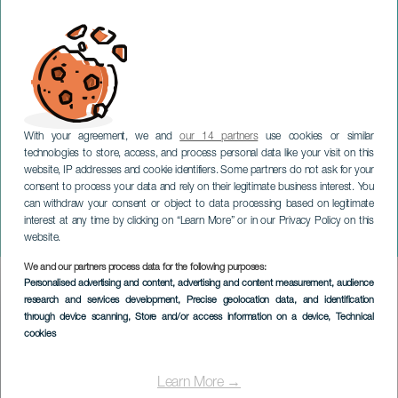
With your agreement, we and
our 14 partners
use cookies or similar
technologies to store, access, and process personal data like your visit on this
website, IP addresses and cookie identifiers. Some partners do not ask for your
consent to process your data and rely on their legitimate business interest. You
GRAN CANARIA
can withdraw your consent or object to data processing based on legitimate
Orchestre à vent de Gran
interest at any time by clicking on “Learn More” or in our Privacy Policy on this
Canaria
website.
We and our partners process data for the following purposes:
Imagen
Personalised advertising and content, advertising and content measurement, audience
Listado
research and services development
, Precise geolocation data, and identification
through device scanning
, Store and/or access information on a device
, Technical
cookies
Learn More →