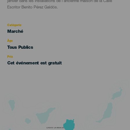
janvier dans les installations de l'ancienne maison de la Calle
Escritor Benito Pérez Galdós.
Catégorie
Categoría
Marché
del
evento
Âge
Edad
Tous Publics
Recomendada
Prix
Cet événement est gratuit
GRAN CANARIA