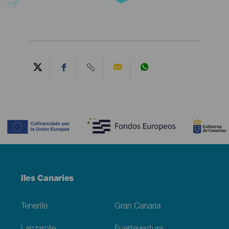
Contenido
Menú
îles Canaries
Footer
Tenerife
Gran Canaria