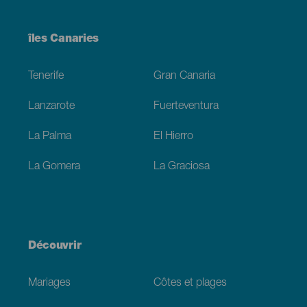
Menú
îles Canaries
Footer
Tenerife
Gran Canaria
Lanzarote
Fuerteventura
La Palma
El Hierro
La Gomera
La Graciosa
Découvrir
Mariages
Côtes et plages