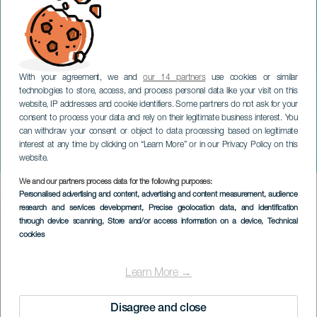
With your agreement, we and
our 14 partners
use cookies or similar
technologies to store, access, and process personal data like your visit on this
website, IP addresses and cookie identifiers. Some partners do not ask for your
consent to process your data and rely on their legitimate business interest. You
can withdraw your consent or object to data processing based on legitimate
GRAN CANARIA
interest at any time by clicking on “Learn More” or in our Privacy Policy on this
L'Île au Trésor
website.
We and our partners process data for the following purposes:
Imagen
Personalised advertising and content, advertising and content measurement, audience
Listado
research and services development
, Precise geolocation data, and identification
through device scanning
, Store and/or access information on a device
, Technical
cookies
Learn More →
Disagree and close