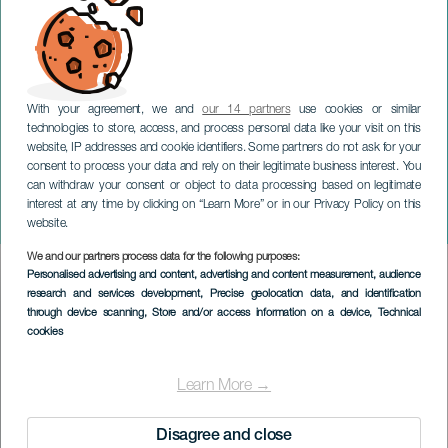
With your agreement, we and
our 14 partners
use cookies or similar
technologies to store, access, and process personal data like your visit on this
GRAN CANARIA
website, IP addresses and cookie identifiers. Some partners do not ask for your
consent to process your data and rely on their legitimate business interest. You
Le salon de l'artisanat et
can withdraw your consent or object to data processing based on legitimate
du commerce : Moya au
interest at any time by clicking on “Learn More” or in our Privacy Policy on this
Carnaval
website.
We and our partners process data for the following purposes:
Imagen
Personalised advertising and content, advertising and content measurement, audience
Listado
research and services development
, Precise geolocation data, and identification
through device scanning
, Store and/or access information on a device
, Technical
cookies
Learn More →
Disagree and close