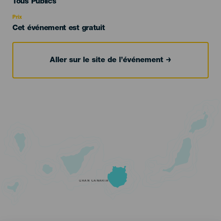
Edad
Tous Publics
Recomendada
Prix
Cet événement est gratuit
Aller sur le site de l’événement
GRAN CANARIA