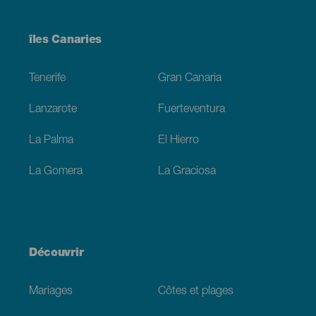
Menú
îles Canaries
Footer
Tenerife
Gran Canaria
Lanzarote
Fuerteventura
La Palma
El Hierro
La Gomera
La Graciosa
Découvrir
Mariages
Côtes et plages