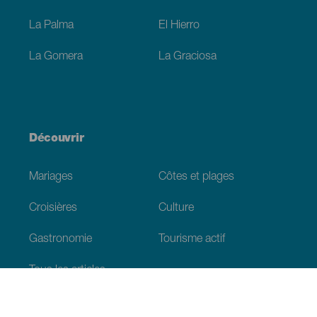
La Palma
El Hierro
La Gomera
La Graciosa
Découvrir
Mariages
Côtes et plages
Croisières
Culture
Gastronomie
Tourisme actif
Tous les articles