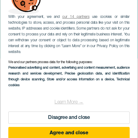
With your agreement, we and
our 14 partners
use cookies or similar
technologies to store, access, and process personal data like your visit on this
website, IP addresses and cookie identifiers. Some partners do not ask for your
consent to process your data and rely on their legitimate business interest. You
can withdraw your consent or object to data processing based on legitimate
GRAN CANARIA
interest at any time by clicking on “Learn More” or in our Privacy Policy on this
La Reine des Neiges
website.
We and our partners process data for the following purposes:
Imagen
Personalised advertising and content, advertising and content measurement, audience
Listado
research and services development
, Precise geolocation data, and identification
through device scanning
, Store and/or access information on a device
, Technical
cookies
Learn More →
Disagree and close
Agree and close
ÉVÉNEMENT PASSÉ