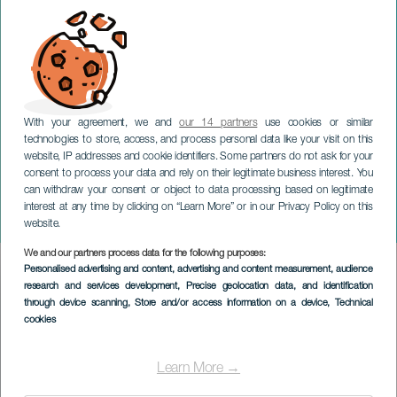
With your agreement, we and
our 14 partners
use cookies or similar
technologies to store, access, and process personal data like your visit on this
website, IP addresses and cookie identifiers. Some partners do not ask for your
consent to process your data and rely on their legitimate business interest. You
GRAN CANARIA
can withdraw your consent or object to data processing based on legitimate
Gran Canaria Open LPA
interest at any time by clicking on “Learn More” or in our Privacy Policy on this
Surf City
website.
We and our partners process data for the following purposes:
Imagen
Personalised advertising and content, advertising and content measurement, audience
Listado
research and services development
, Precise geolocation data, and identification
through device scanning
, Store and/or access information on a device
, Technical
cookies
Learn More →