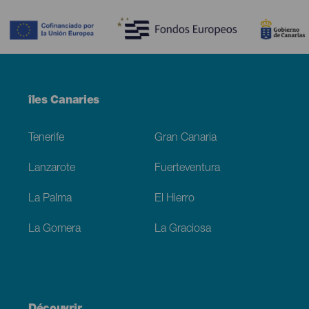
Contenido
Menú
îles Canaries
Footer
Tenerife
Gran Canaria
Lanzarote
Fuerteventura
La Palma
El Hierro
La Gomera
La Graciosa