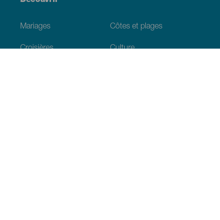
Découvrir
Mariages
Côtes et plages
Croisières
Culture
Gastronomie
Tourisme actif
Tous les articles
Informations pratiques
Agenda
Climat
Venir aux Canaries
Restaurants
Hébergements
L’archipel