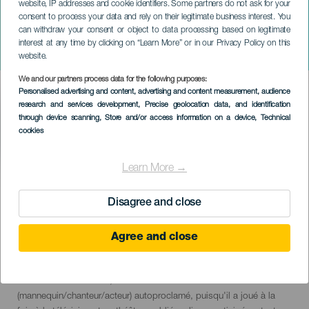
website, IP addresses and cookie identifiers. Some partners do not ask for your
consent to process your data and rely on their legitimate business interest. You
Ger "Si la vida es un
can withdraw your consent or object to data processing based on legitimate
despropósito, nosotras
interest at any time by clicking on “Learn More” or in our Privacy Policy on this
también". Gran Canaria
website.
We and our partners process data for the following purposes:
Imagen
Personalised advertising and content, advertising and content measurement, audience
Listado
research and services development
, Precise geolocation data, and identification
through device scanning
, Store and/or access information on a device
, Technical
cookies
Learn More →
ÉVÉNEMENT PASSÉ
Disagree and close
23 September 2023
Agree and close
Localidad
Las Palmas de Gran Canaria
Descripción
Ger, 28 ans, humoriste. Après avoir vu ses mini-monologues
del
devenir viraux en 2020, Ger est un mocatriz
evento
(mannequin/chanteur/acteur) autoproclamé, puisqu'il a joué à la