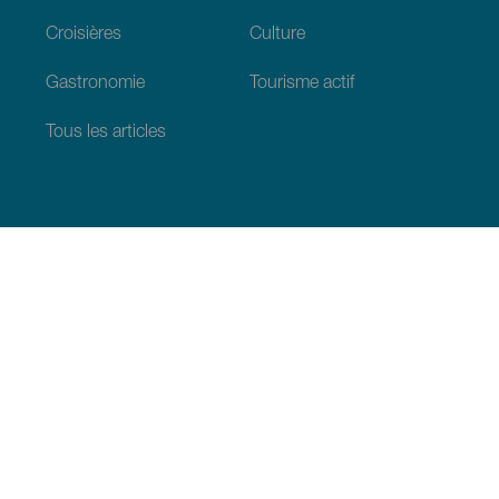
Croisières
Culture
Gastronomie
Tourisme actif
Tous les articles
Informations pratiques
Agenda
Climat
Venir aux Canaries
Restaurants
Hébergements
L’archipel
Engagement en faveur du developpement durable
Services