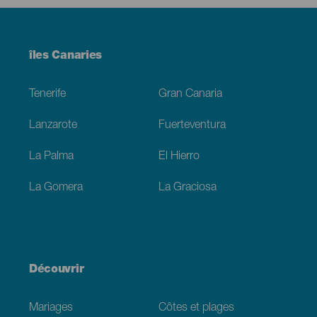
Menú
îles Canaries
Footer
Tenerife
Gran Canaria
Lanzarote
Fuerteventura
La Palma
El Hierro
La Gomera
La Graciosa
Découvrir
Mariages
Côtes et plages