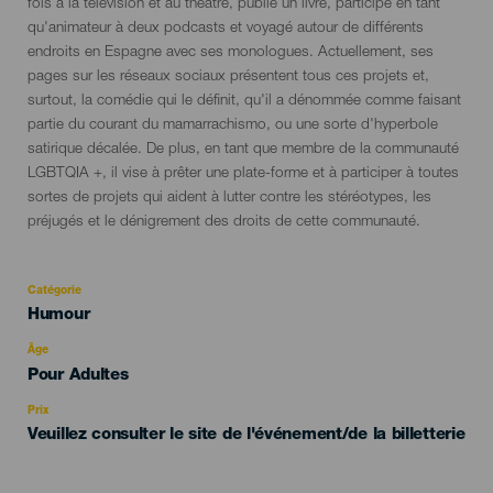
fois à la télévision et au théâtre, publié un livre, participé en tant
qu'animateur à deux podcasts et voyagé autour de différents
endroits en Espagne avec ses monologues. Actuellement, ses
pages sur les réseaux sociaux présentent tous ces projets et,
surtout, la comédie qui le définit, qu'il a dénommée comme faisant
partie du courant du mamarrachismo, ou une sorte d'hyperbole
satirique décalée. De plus, en tant que membre de la communauté
LGBTQIA +, il vise à prêter une plate-forme et à participer à toutes
sortes de projets qui aident à lutter contre les stéréotypes, les
préjugés et le dénigrement des droits de cette communauté.
Catégorie
Categoría
Humour
del
evento
Âge
Edad
Pour Adultes
Recomendada
Prix
Veuillez consulter le site de l'événement/de la billetterie