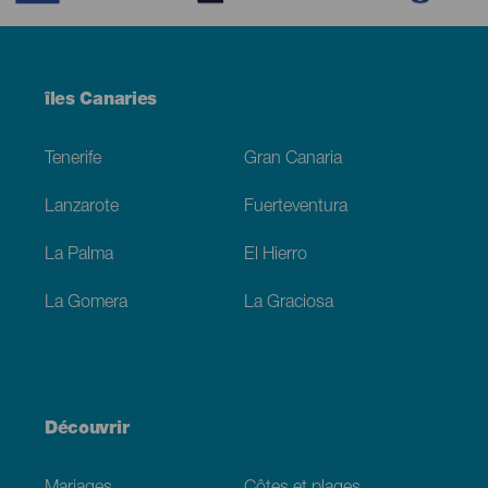
Menú
îles Canaries
Footer
Tenerife
Gran Canaria
Lanzarote
Fuerteventura
La Palma
El Hierro
La Gomera
La Graciosa
Découvrir