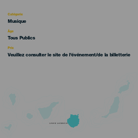
Catégorie
Categoría
Musique
del
evento
Âge
Edad
Tous Publics
Recomendada
Prix
Veuillez consulter le site de l'événement/de la billetterie
GRAN CANARIA