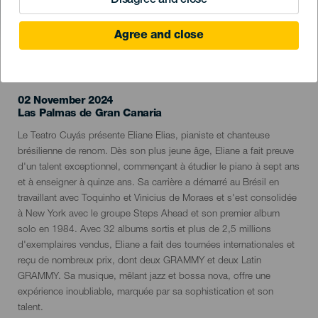
Disagree and close
Agree and close
ÉVÉNEMENT PASSÉ
02 November 2024
Localidad
Las Palmas de Gran Canaria
Descripción
Le Teatro Cuyás présente Eliane Elias, pianiste et chanteuse
del
brésilienne de renom. Dès son plus jeune âge, Eliane a fait preuve
evento
d'un talent exceptionnel, commençant à étudier le piano à sept ans
et à enseigner à quinze ans. Sa carrière a démarré au Brésil en
travaillant avec Toquinho et Vinicius de Moraes et s'est consolidée
à New York avec le groupe Steps Ahead et son premier album
solo en 1984. Avec 32 albums sortis et plus de 2,5 millions
d'exemplaires vendus, Eliane a fait des tournées internationales et
reçu de nombreux prix, dont deux GRAMMY et deux Latin
GRAMMY. Sa musique, mêlant jazz et bossa nova, offre une
expérience inoubliable, marquée par sa sophistication et son
talent.