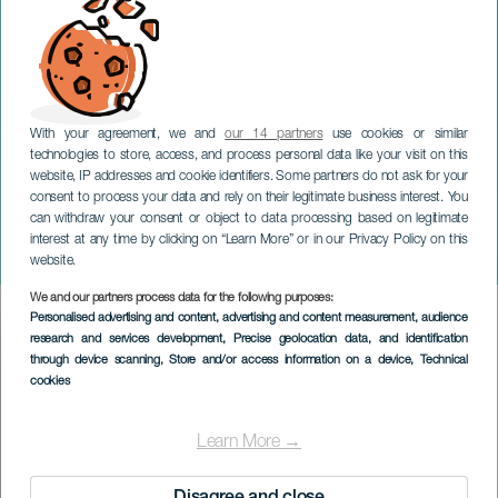
With your agreement, we and
our 14 partners
use cookies or similar
technologies to store, access, and process personal data like your visit on this
website, IP addresses and cookie identifiers. Some partners do not ask for your
consent to process your data and rely on their legitimate business interest. You
can withdraw your consent or object to data processing based on legitimate
GRAN CANARIA
interest at any time by clicking on “Learn More” or in our Privacy Policy on this
Eliane Elias: Jazz
website.
We and our partners process data for the following purposes:
Imagen
Personalised advertising and content, advertising and content measurement, audience
Listado
research and services development
, Precise geolocation data, and identification
through device scanning
, Store and/or access information on a device
, Technical
cookies
Learn More →