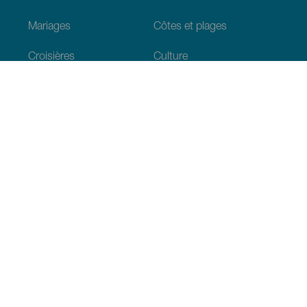
Mariages
Côtes et plages
Croisières
Culture
Gastronomie
Tourisme actif
Tous les articles
Informations pratiques
Agenda
Climat
Venir aux Canaries
Restaurants
Hébergements
L’archipel