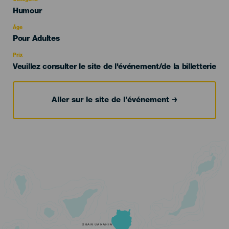
Catégorie
Categoría
Humour
del
evento
Âge
Edad
Pour Adultes
Recomendada
Prix
Veuillez consulter le site de l'événement/de la billetterie
Aller sur le site de l’événement
GRAN CANARIA