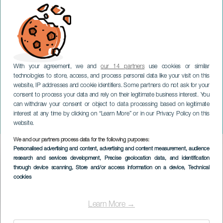
With your agreement, we and
our 14 partners
use cookies or similar
technologies to store, access, and process personal data like your visit on this
website, IP addresses and cookie identifiers. Some partners do not ask for your
consent to process your data and rely on their legitimate business interest. You
GRAN CANARIA
can withdraw your consent or object to data processing based on legitimate
El Sevilla. La vida es
interest at any time by clicking on “Learn More” or in our Privacy Policy on this
Rocanrol. Ingenio
website.
We and our partners process data for the following purposes:
Imagen
Personalised advertising and content, advertising and content measurement, audience
Listado
research and services development
, Precise geolocation data, and identification
through device scanning
, Store and/or access information on a device
, Technical
cookies
Learn More →
ÉVÉNEMENT PASSÉ