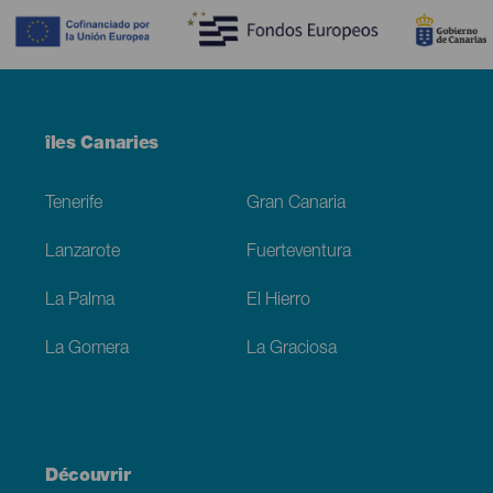
Menú
îles Canaries
Footer
Tenerife
Gran Canaria
Lanzarote
Fuerteventura
La Palma
El Hierro
La Gomera
La Graciosa
Découvrir