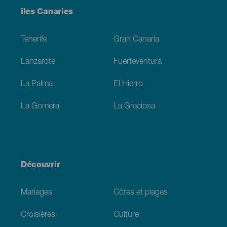
Menú
îles Canaries
Footer
Tenerife
Gran Canaria
Lanzarote
Fuerteventura
La Palma
El Hierro
La Gomera
La Graciosa
Découvrir
Mariages
Côtes et plages
Croisières
Culture