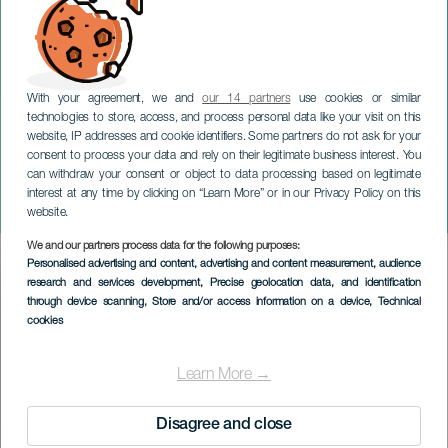
With your agreement, we and
our 14 partners
use cookies or similar
technologies to store, access, and process personal data like your visit on this
website, IP addresses and cookie identifiers. Some partners do not ask for your
consent to process your data and rely on their legitimate business interest. You
can withdraw your consent or object to data processing based on legitimate
GRAN CANARIA
interest at any time by clicking on “Learn More” or in our Privacy Policy on this
DES.- (desestructurados)
website.
We and our partners process data for the following purposes:
Imagen
Personalised advertising and content, advertising and content measurement, audience
Listado
research and services development
, Precise geolocation data, and identification
through device scanning
, Store and/or access information on a device
, Technical
cookies
Learn More →
Disagree and close