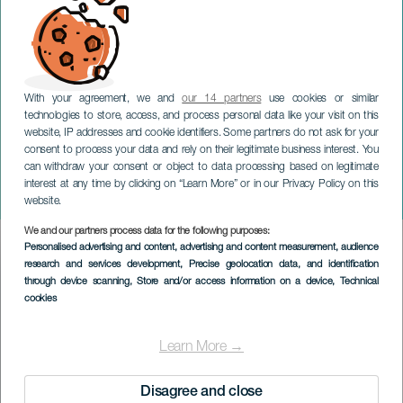
With your agreement, we and
our 14 partners
use cookies or similar
technologies to store, access, and process personal data like your visit on this
website, IP addresses and cookie identifiers. Some partners do not ask for your
consent to process your data and rely on their legitimate business interest. You
GRAN CANARIA
can withdraw your consent or object to data processing based on legitimate
Cristina Ramos :
interest at any time by clicking on “Learn More” or in our Privacy Policy on this
Seulement Whitney
website.
We and our partners process data for the following purposes:
Imagen
Personalised advertising and content, advertising and content measurement, audience
Listado
research and services development
, Precise geolocation data, and identification
through device scanning
, Store and/or access information on a device
, Technical
cookies
Learn More →
Disagree and close