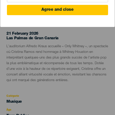
Agree and close
ÉVÉNEMENT PASSÉ
21 February 2026
Localidad
Las Palmas de Gran Canaria
Descripción
L'auditorium Alfredo Kraus accueille « Only Whitney », un spectacle
del
où Cristina Ramos rend hommage à Whitney Houston en
evento
interprétant quelques-uns des plus grands succès de l'artiste pop
la plus emblématique et récompensée de tous les temps. Dotée
d'une voix à la hauteur de ce répertoire exigeant, Cristina offre un
concert alliant virtuosité vocale et émotion, revisitant les chansons
qui ont marqué des générations entières.
Catégorie
Categoría
Musique
del
evento
Âge