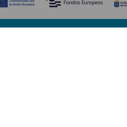
Découvrir
I
Mariages
Côtes et plages
A
Croisières
Culture
Ve
Gastronomie
Tourisme actif
H
Tous les articles