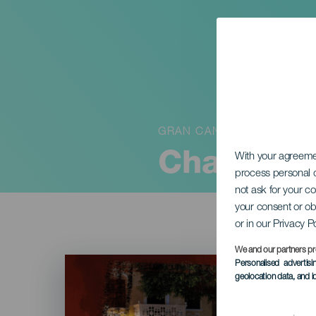
GRAN CANARIA
Chaudière
With your agreem
process personal d
not ask for your c
your consent or ob
or in our Privacy P
We and our partners pr
Imagen
Personalised advertis
Listado
geolocation data, and i