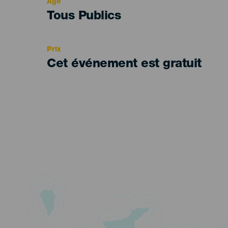
Âge
Edad
Tous Publics
Recomendada
Prix
Cet événement est gratuit