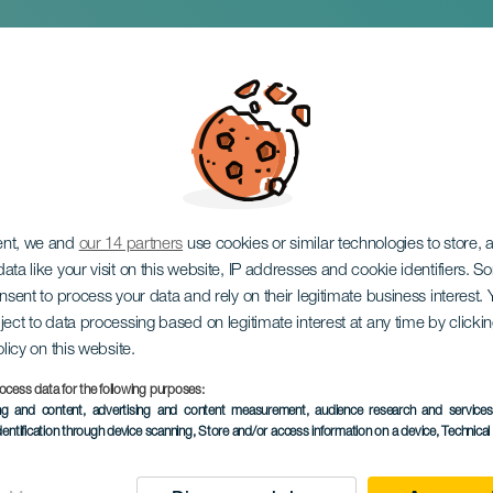
 de la Semaine Sai
ent, we and
our 14 partners
use cookies or similar technologies to store,
ata like your visit on this website, IP addresses and cookie identifiers. 
onsent to process your data and rely on their legitimate business interest
ject to data processing based on legitimate interest at any time by click
olicy on this website.
ocess data for the following purposes:
ÉVÉNEMENT PASSÉ
ing and content, advertising and content measurement, audience research and service
dentification through device scanning
, Store and/or access information on a device
, Technica
20 March to 5 April
Localidad
Gáldar