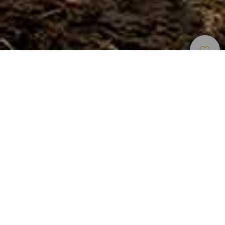
Espaces
>
La
>
Parc
Naturels
Gomera
national
Garajonay et ses forêts de laurisilva légendaires
Le grand trésor naturel de La Gomera réside dans ses bois
d'arbres similaires à le laurier, touffus et d'un vert intense,
qui couronnent le centre escarpé de l'île. La laurisilva,
abondante il y a des millions d'années, se trouve
aujourd'hui dans de rares endroits du monde. L'un de ces
endroits est les Îles Canaries. Sa meilleure représentation
est protégée dans presque hectares de ravins avec
ruisseaux et rochers escarpés du Parque Nacional de