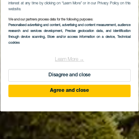
interest at any time by clicking on “Learn More” or in our Privacy Policy on this
website.
We and our partners process data for the following purposes:
LA GOMERA
Personalised advertising and content, advertising and content measurement, audience
Parque Nacional de
research and services development
, Precise geolocation data, and identification
through device scanning
, Store and/or access information on a device
, Technical
Garajonay
cookies
Learn More →
Disagree and close
Agree and close