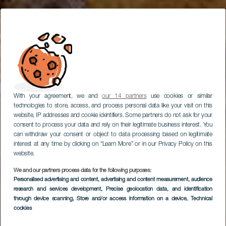
With your agreement, we and
our 14 partners
use cookies or similar
technologies to store, access, and process personal data like your visit on this
website, IP addresses and cookie identifiers. Some partners do not ask for your
consent to process your data and rely on their legitimate business interest. You
can withdraw your consent or object to data processing based on legitimate
interest at any time by clicking on “Learn More” or in our Privacy Policy on this
website.
We and our partners process data for the following purposes:
Personalised advertising and content, advertising and content measurement, audience
research and services development
, Precise geolocation data, and identification
through device scanning
, Store and/or access information on a device
, Technical
cookies