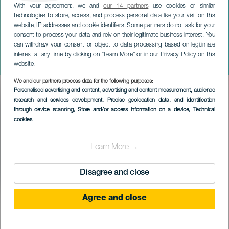
With your agreement, we and
our 14 partners
use cookies or similar
technologies to store, access, and process personal data like your visit on this
website, IP addresses and cookie identifiers. Some partners do not ask for your
consent to process your data and rely on their legitimate business interest. You
can withdraw your consent or object to data processing based on legitimate
TENERIFE
interest at any time by clicking on “Learn More” or in our Privacy Policy on this
Ragoût traditionnel
website.
We and our partners process data for the following purposes:
Imagen
Personalised advertising and content, advertising and content measurement, audience
Listado
research and services development
, Precise geolocation data, and identification
through device scanning
, Store and/or access information on a device
, Technical
cookies
Learn More →
Disagree and close
Agree and close
January 2027
Localidad
La Florida
Descripción
Les fêtes de La Florida sont l'occasion de préparer le traditionnel