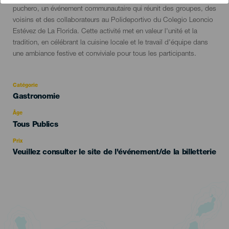
del
puchero, un événement communautaire qui réunit des groupes, des
evento
voisins et des collaborateurs au Polideportivo du Colegio Leoncio
Estévez de La Florida. Cette activité met en valeur l'unité et la
tradition, en célébrant la cuisine locale et le travail d'équipe dans
une ambiance festive et conviviale pour tous les participants.
Catégorie
Categoría
Gastronomie
del
evento
Âge
Edad
Tous Publics
Recomendada
Prix
Veuillez consulter le site de l'événement/de la billetterie