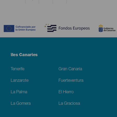
Contenido
Menú
îles Canaries
Footer
Tenerife
Gran Canaria
Lanzarote
Fuerteventura
La Palma
El Hierro
La Gomera
La Graciosa