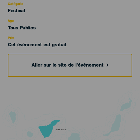
Catégorie
Categoría
Festival
del
evento
Âge
Edad
Tous Publics
Recomendada
Prix
Cet événement est gratuit
Aller sur le site de l’événement
TENERIFE