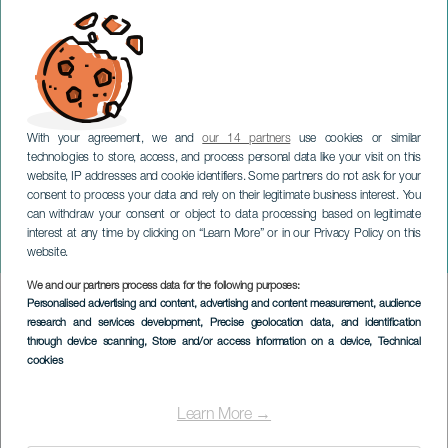
With your agreement, we and
our 14 partners
use cookies or similar
technologies to store, access, and process personal data like your visit on this
website, IP addresses and cookie identifiers. Some partners do not ask for your
consent to process your data and rely on their legitimate business interest. You
can withdraw your consent or object to data processing based on legitimate
TENERIFE
interest at any time by clicking on “Learn More” or in our Privacy Policy on this
Etnomundo
website.
We and our partners process data for the following purposes:
Imagen
Personalised advertising and content, advertising and content measurement, audience
Listado
research and services development
, Precise geolocation data, and identification
through device scanning
, Store and/or access information on a device
, Technical
cookies
Learn More →