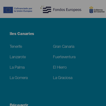
Contenido
Menú
îles Canaries
Footer
Tenerife
Gran Canaria
Lanzarote
Fuerteventura
La Palma
El Hierro
La Gomera
La Graciosa
Découvrir