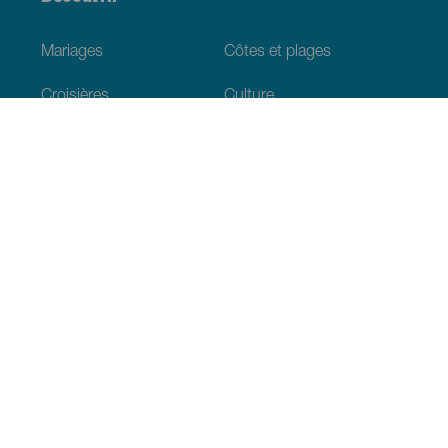
Mariages
Côtes et plages
Croisières
Culture
Gastronomie
Tourisme actif
Tous les articles
Informations pratiques
Agenda
Climat
Venir aux Canaries
Restaurants
Hébergements
L’archipel