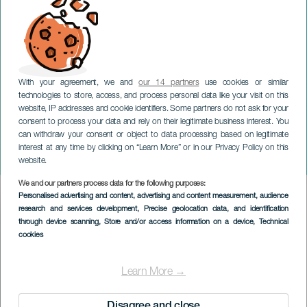
With your agreement, we and
our 14 partners
use cookies or similar
technologies to store, access, and process personal data like your visit on this
website, IP addresses and cookie identifiers. Some partners do not ask for your
consent to process your data and rely on their legitimate business interest. You
can withdraw your consent or object to data processing based on legitimate
LANZAROTE
interest at any time by clicking on “Learn More” or in our Privacy Policy on this
7,70 en concert
website.
We and our partners process data for the following purposes:
Imagen
Personalised advertising and content, advertising and content measurement, audience
Listado
research and services development
, Precise geolocation data, and identification
through device scanning
, Store and/or access information on a device
, Technical
cookies
Learn More →