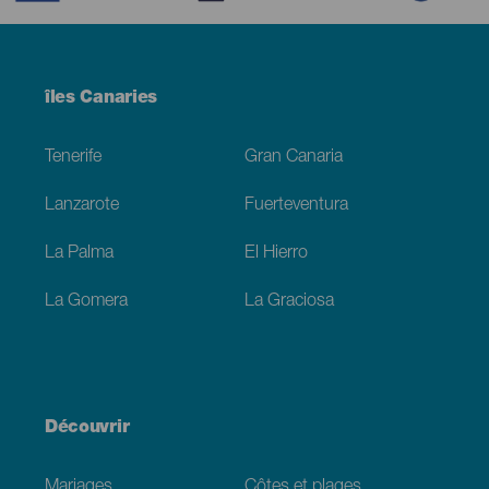
Menú
îles Canaries
Footer
Tenerife
Gran Canaria
Lanzarote
Fuerteventura
La Palma
El Hierro
La Gomera
La Graciosa
Découvrir
Mariages
Côtes et plages