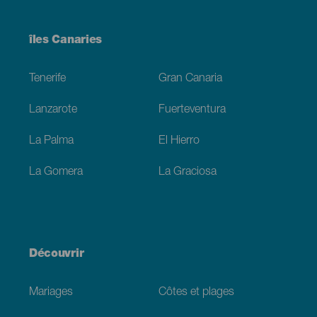
Menú
îles Canaries
Footer
Tenerife
Gran Canaria
Lanzarote
Fuerteventura
La Palma
El Hierro
La Gomera
La Graciosa
Découvrir
Mariages
Côtes et plages