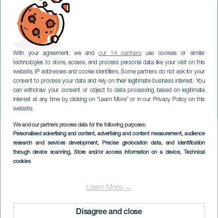
With your agreement, we and
our 14 partners
use cookies or similar
technologies to store, access, and process personal data like your visit on this
website, IP addresses and cookie identifiers. Some partners do not ask for your
consent to process your data and rely on their legitimate business interest. You
can withdraw your consent or object to data processing based on legitimate
GRAN CANARIA
interest at any time by clicking on “Learn More” or in our Privacy Policy on this
Paysages sonores
website.
We and our partners process data for the following purposes:
Imagen
Personalised advertising and content, advertising and content measurement, audience
Listado
research and services development
, Precise geolocation data, and identification
through device scanning
, Store and/or access information on a device
, Technical
cookies
Learn More →
Disagree and close