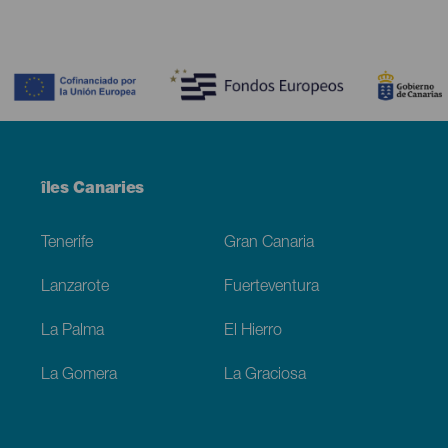
Contenido
Menú
îles Canaries
Footer
Tenerife
Gran Canaria
Lanzarote
Fuerteventura
La Palma
El Hierro
La Gomera
La Graciosa