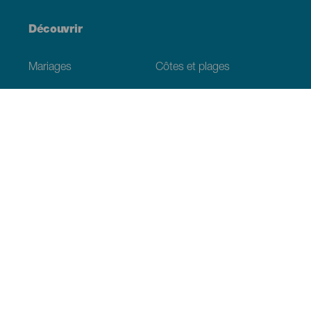
Découvrir
Mariages
Côtes et plages
Croisières
Culture
Gastronomie
Tourisme actif
Tous les articles
Informations pratiques
Agenda
Climat
Venir aux Canaries
Restaurants