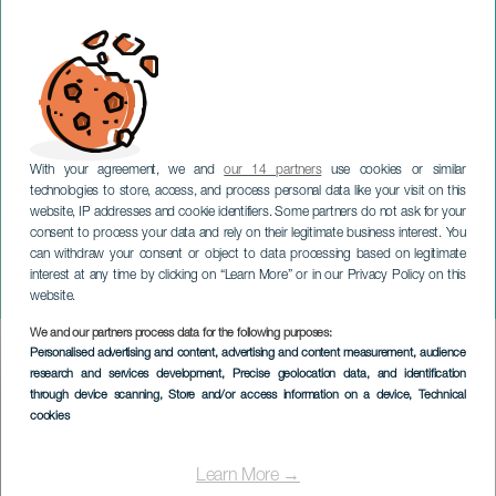
With your agreement, we and
our 14 partners
use cookies or similar
technologies to store, access, and process personal data like your visit on this
website, IP addresses and cookie identifiers. Some partners do not ask for your
consent to process your data and rely on their legitimate business interest. You
can withdraw your consent or object to data processing based on legitimate
GRAN CANARIA
interest at any time by clicking on “Learn More” or in our Privacy Policy on this
Gran Canaria J'aime Fair
website.
We and our partners process data for the following purposes:
Imagen
Personalised advertising and content, advertising and content measurement, audience
Listado
research and services development
, Precise geolocation data, and identification
through device scanning
, Store and/or access information on a device
, Technical
cookies
Learn More →