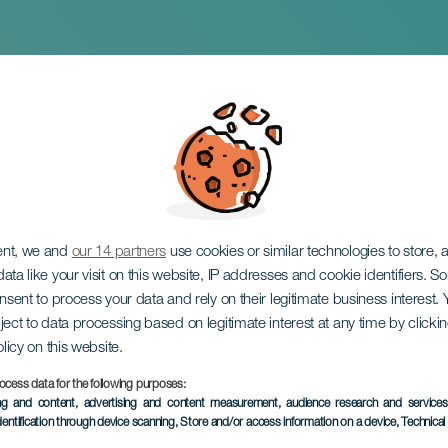
aute à Pandora !
ent, we and
our 14 partners
use cookies or similar technologies to store,
ata like your visit on this website, IP addresses and cookie identifiers. 
onsent to process your data and rely on their legitimate business interest
ject to data processing based on legitimate interest at any time by click
olicy on this website.
ocess data for the following purposes:
ÉVÉNEMENT PASSÉ
ing and content, advertising and content measurement, audience research and service
dentification through device scanning
, Store and/or access information on a device
, Technica