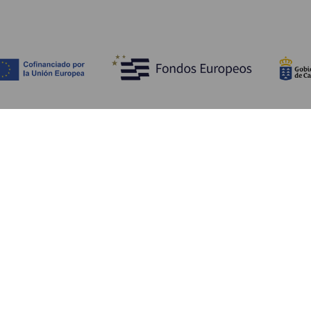
Découvrir
I
Mariages
Côtes et plages
A
Croisières
Culture
Ve
Gastronomie
Tourisme actif
H
Tous les articles