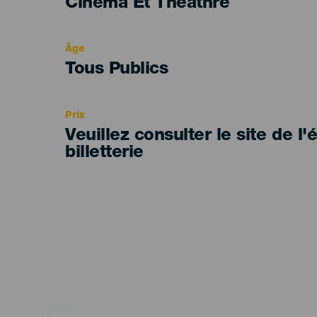
Categoría
Cinéma Et Théâthre
del
evento
Âge
Edad
Tous Publics
Recomendada
Prix
Veuillez consulter le site de l
billetterie