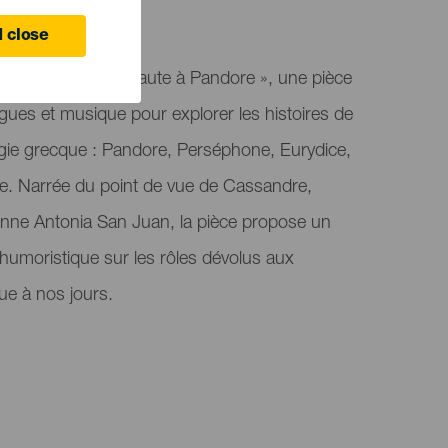
 close
as présente « La faute à Pandore », une pièce
ues et musique pour explorer les histoires de
gie grecque : Pandore, Perséphone, Eurydice,
ne. Narrée du point de vue de Cassandre,
enne Antonia San Juan, la pièce propose un
et humoristique sur les rôles dévolus aux
ue à nos jours.