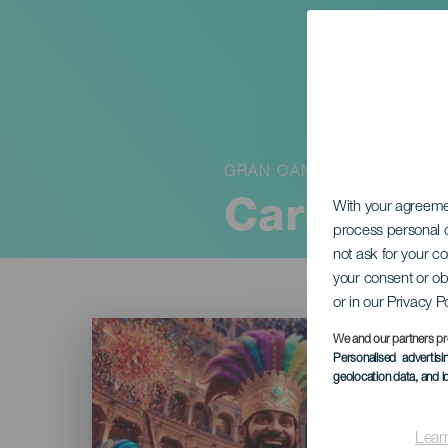
GRAN CANARIA
Carnaval 
With your agreem
process personal d
not ask for your c
your consent or ob
or in our Privacy P
Imagen
Listado
We and our partners pr
Personalised advertis
geolocation data, and i
Lear