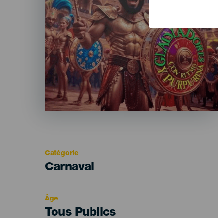
Catégorie
Categoría
Carnaval
del
evento
Âge
Edad
Tous Publics