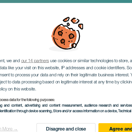
de Carrizal
ent, we and
our 14 partners
use cookies or similar technologies to store,
ata like your visit on this website, IP addresses and cookie identifiers. 
onsent to process your data and rely on their legitimate business interest
ject to data processing based on legitimate interest at any time by click
olicy on this website.
ocess data for the following purposes:
ing and content, advertising and content measurement, audience research and service
February 2027
dentification through device scanning
, Store and/or access information on a device
, Technica
Localidad
Carrizal
n More →
Disagree and close
Agree and