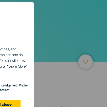
 access, and
Some partners do
. You can withdraw
ing on “Learn More”
s development
, Precise
l cookies
 close