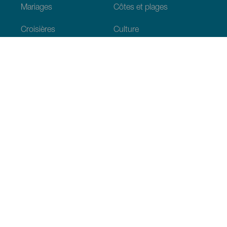
Mariages
Côtes et plages
Croisières
Culture
Gastronomie
Tourisme actif
Tous les articles
Informations pratiques
Agenda
Climat
Venir aux Canaries
Restaurants
Hébergements
L’archipel