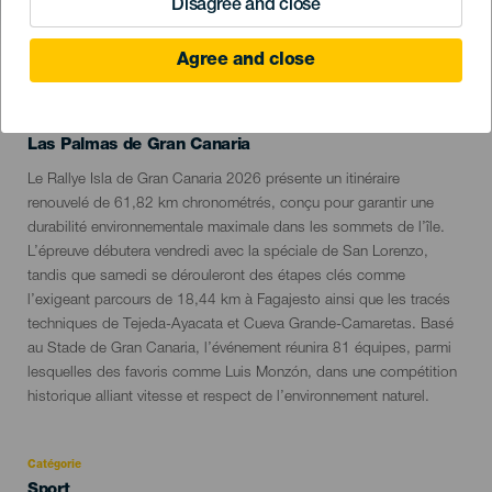
Disagree and close
ÉVÉNEMENT PASSÉ
Agree and close
22 to 23 mai
Localidad
Las Palmas de Gran Canaria
Descripción
Le Rallye Isla de Gran Canaria 2026 présente un itinéraire
del
renouvelé de 61,82 km chronométrés, conçu pour garantir une
evento
durabilité environnementale maximale dans les sommets de l’île.
L’épreuve débutera vendredi avec la spéciale de San Lorenzo,
tandis que samedi se dérouleront des étapes clés comme
l’exigeant parcours de 18,44 km à Fagajesto ainsi que les tracés
techniques de Tejeda-Ayacata et Cueva Grande-Camaretas. Basé
au Stade de Gran Canaria, l’événement réunira 81 équipes, parmi
lesquelles des favoris comme Luis Monzón, dans une compétition
historique alliant vitesse et respect de l’environnement naturel.
Catégorie
Categoría
Sport