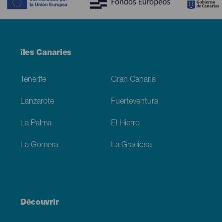
Menú
îles Canaries
Footer
Tenerife
Gran Canaria
Lanzarote
Fuerteventura
La Palma
El Hierro
La Gomera
La Graciosa
Découvrir