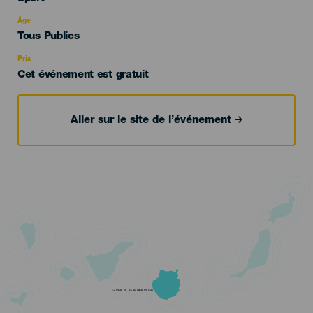
del
evento
Âge
Edad
Tous Publics
Recomendada
Prix
Cet événement est gratuit
Aller sur le site de l’événement
GRAN CANARIA