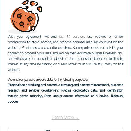
With your agreement, we and
our 14 partners
use cookies or similar
technologies to store, access, and process personal data like your visit on this
website, IP addresses and cookie identifiers. Some partners do not ask for your
consent to process your data and rely on their legitimate business interest. You
GRAN CANARIA
can withdraw your consent or object to data processing based on legitimate
65e Rallye Isla de Gran
interest at any time by clicking on “Learn More” or in our Privacy Policy on this
Canaria
website.
We and our partners process data for the following purposes:
Imagen
Personalised advertising and content, advertising and content measurement, audience
Listado
research and services development
, Precise geolocation data, and identification
through device scanning
, Store and/or access information on a device
, Technical
cookies
Learn More →