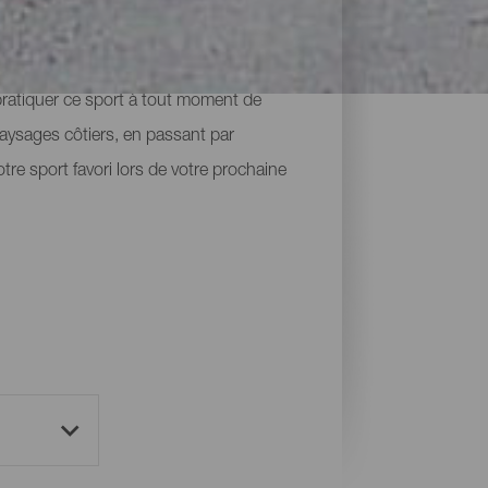
on unique et différente de découvrir La
 pratiquer ce sport à tout moment de
paysages côtiers, en passant par
tre sport favori lors de votre prochaine