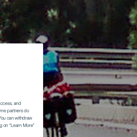
 access, and
Some partners do
. You can withdraw
ing on “Learn More”