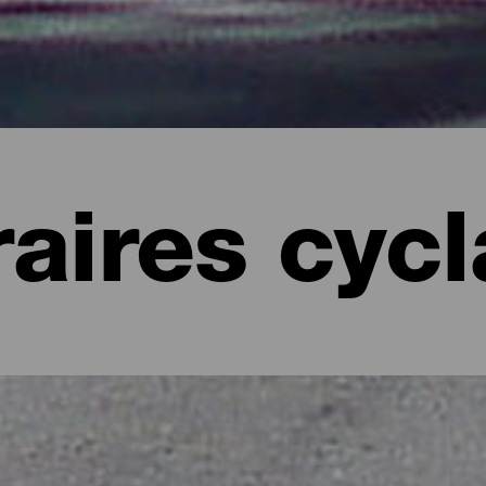
raires cyc
La Palma