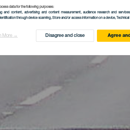
ocess data for the following purposes:
ing and content, advertising and content measurement, audience research and service
dentification through device scanning
, Store and/or access information on a device
, Technica
n More →
Disagree and close
Agree and