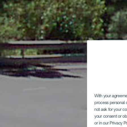
With your agreem
process personal d
not ask for your c
your consent or ob
or in our Privacy P