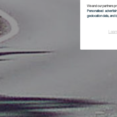
We and our partners pr
Personalised advertis
geolocation data, and i
Lear