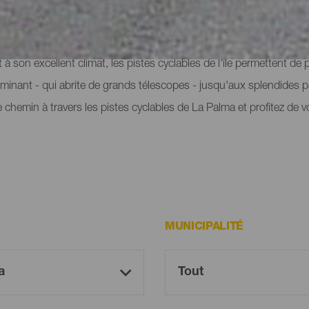
airs... ou en deux roues. Explorer La Isla Bonita à vélo est une faç
à son excellent climat, les pistes cyclables de l'île permettent de
lminant - qui abrite de grands télescopes - jusqu'aux splendides 
 chemin à travers les pistes cyclables de La Palma et profitez de vo
MUNICIPALITÉ