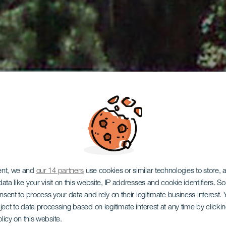
ent, we and
our 14 partners
use cookies or similar technologies to store,
ata like your visit on this website, IP addresses and cookie identifiers. 
onsent to process your data and rely on their legitimate business interest
ject to data processing based on legitimate interest at any time by click
olicy on this website.