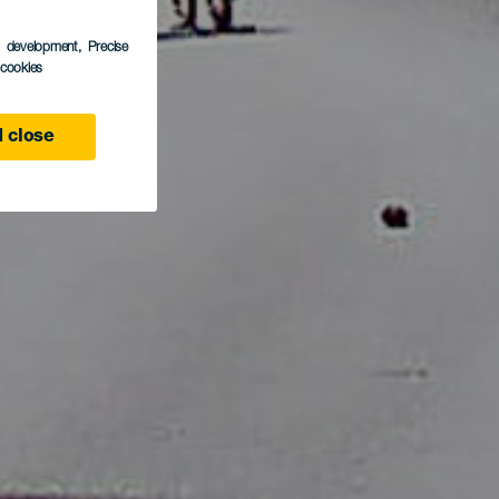
s development
, Precise
l cookies
 close