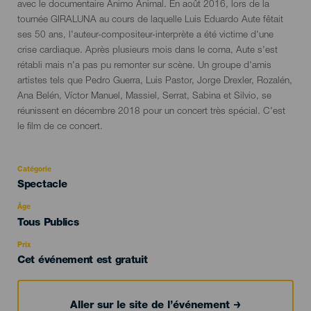
avec le documentaire Ánimo Animal. En août 2016, lors de la
tournée GIRALUNA au cours de laquelle Luis Eduardo Aute fêtait
ses 50 ans, l'auteur-compositeur-interprète a été victime d'une
crise cardiaque. Après plusieurs mois dans le coma, Aute s'est
rétabli mais n'a pas pu remonter sur scène. Un groupe d'amis
artistes tels que Pedro Guerra, Luis Pastor, Jorge Drexler, Rozalén,
Ana Belén, Víctor Manuel, Massiel, Serrat, Sabina et Silvio, se
réunissent en décembre 2018 pour un concert très spécial. C'est
le film de ce concert.
Catégorie
Categoría
Spectacle
del
evento
Âge
Edad
Tous Publics
Recomendada
Prix
Cet événement est gratuit
Aller sur le site de l’événement