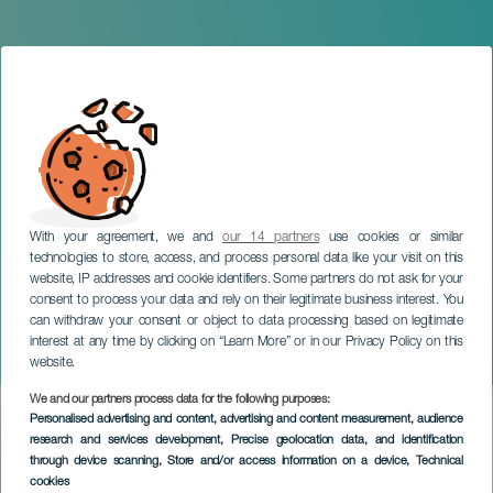
With your agreement, we and
our 14 partners
use cookies or similar
technologies to store, access, and process personal data like your visit on this
website, IP addresses and cookie identifiers. Some partners do not ask for your
consent to process your data and rely on their legitimate business interest. You
TENERIFE
can withdraw your consent or object to data processing based on legitimate
V Rencontres du Festival
interest at any time by clicking on “Learn More” or in our Privacy Policy on this
dans le M/A/L
website.
We and our partners process data for the following purposes:
Imagen
Personalised advertising and content, advertising and content measurement, audience
Listado
research and services development
, Precise geolocation data, and identification
through device scanning
, Store and/or access information on a device
, Technical
cookies