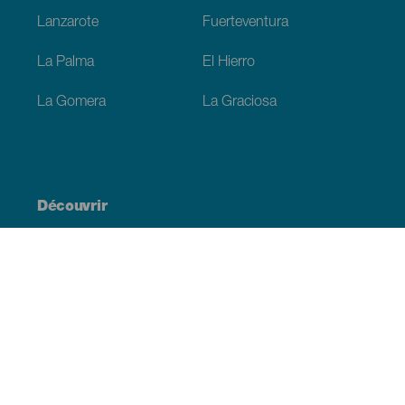
Lanzarote
Fuerteventura
La Palma
El Hierro
La Gomera
La Graciosa
Découvrir
Mariages
Côtes et plages
Croisières
Culture
Gastronomie
Tourisme actif
Tous les articles