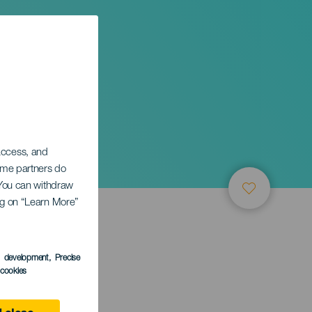
 access, and
Some partners do
. You can withdraw
ing on “Learn More”
s development
, Precise
l cookies