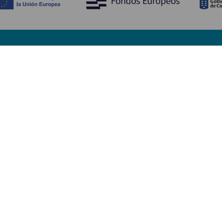
Découvrir
I
Mariages
Côtes et plages
A
Croisières
Culture
Ve
Gastronomie
Tourisme actif
H
Tous les articles