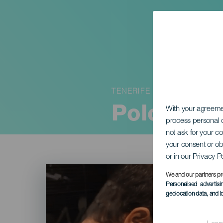
TENERIFE
Polo Ortí
With your agreem
process personal d
not ask for your c
your consent or ob
or in our Privacy P
Imagen
Listado
We and our partners pr
Personalised advertis
geolocation data, and i