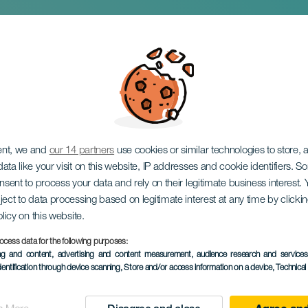
 en concert
ent, we and
our 14 partners
use cookies or similar technologies to store,
ata like your visit on this website, IP addresses and cookie identifiers. 
onsent to process your data and rely on their legitimate business interest
ject to data processing based on legitimate interest at any time by click
olicy on this website.
ocess data for the following purposes:
ing and content, advertising and content measurement, audience research and service
ÉVÉNEMENT PASSÉ
dentification through device scanning
, Store and/or access information on a device
, Technica
21 November 2025