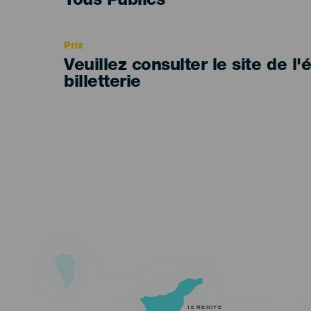
Edad
Tous Publics
Recomendada
Prix
Veuillez consulter le site de l
billetterie
TENERIFE