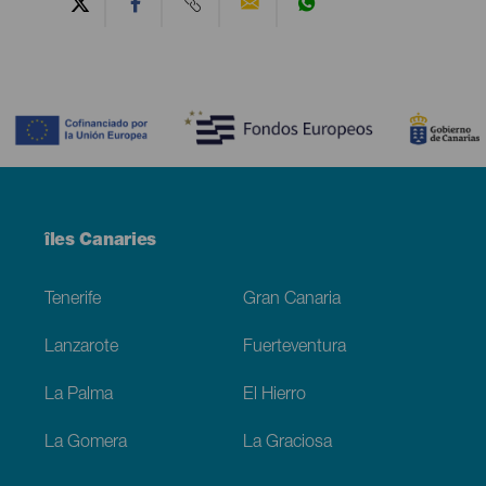
Contenido
Menú
îles Canaries
Footer
Tenerife
Gran Canaria
Lanzarote
Fuerteventura
La Palma
El Hierro
La Gomera
La Graciosa