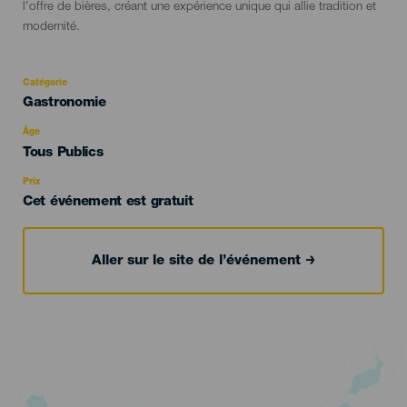
l'offre de bières, créant une expérience unique qui allie tradition et
modernité.
Catégorie
Categoría
Gastronomie
del
evento
Âge
Edad
Tous Publics
Recomendada
Prix
Cet événement est gratuit
Aller sur le site de l’événement