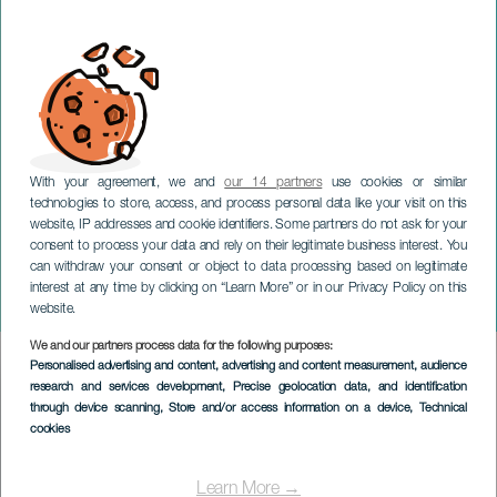
With your agreement, we and
our 14 partners
use cookies or similar
technologies to store, access, and process personal data like your visit on this
website, IP addresses and cookie identifiers. Some partners do not ask for your
consent to process your data and rely on their legitimate business interest. You
can withdraw your consent or object to data processing based on legitimate
TENERIFE
interest at any time by clicking on “Learn More” or in our Privacy Policy on this
Oktoberfest à La Laguna
website.
We and our partners process data for the following purposes:
Imagen
Personalised advertising and content, advertising and content measurement, audience
Listado
research and services development
, Precise geolocation data, and identification
through device scanning
, Store and/or access information on a device
, Technical
cookies
Learn More →