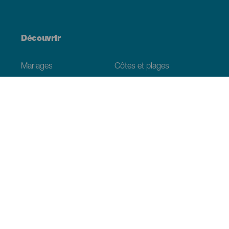
Découvrir
Mariages
Côtes et plages
Croisières
Culture
Gastronomie
Tourisme actif
Tous les articles
Informations pratiques
Agenda
Climat