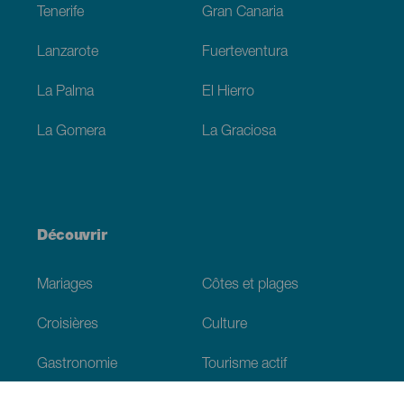
Tenerife
Gran Canaria
Lanzarote
Fuerteventura
La Palma
El Hierro
La Gomera
La Graciosa
Découvrir
Mariages
Côtes et plages
Croisières
Culture
Gastronomie
Tourisme actif