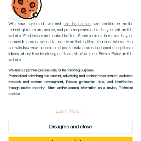
With your agreement, we and
our 14 partners
use cookies or similar
technologies to store, access, and process personal data like your visit on this
website, IP addresses and cookie identifiers. Some partners do not ask for your
consent to process your data and rely on their legitimate business interest. You
can withdraw your consent or object to data processing based on legitimate
TENERIFE
interest at any time by clicking on “Learn More” or in our Privacy Policy on this
OG Gara en concert
website.
We and our partners process data for the following purposes:
Imagen
Personalised advertising and content, advertising and content measurement, audience
Listado
research and services development
, Precise geolocation data, and identification
through device scanning
, Store and/or access information on a device
, Technical
cookies
Learn More →
Disagree and close